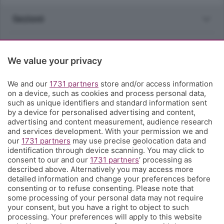
Sezioni
Rubriche
We value your privacy
Territorio
We and our
1731 partners
store and/or access information
on a device, such as cookies and process personal data,
Servizi
such as unique identifiers and standard information sent
by a device for personalised advertising and content,
advertising and content measurement, audience research
Chi Siamo
and services development. With your permission we and
our
1731 partners
may use precise geolocation data and
identification through device scanning. You may click to
Community
consent to our and our
1731 partners
’ processing as
described above. Alternatively you may access more
detailed information and change your preferences before
Network
consenting or to refuse consenting. Please note that
some processing of your personal data may not require
your consent, but you have a right to object to such
processing. Your preferences will apply to this website