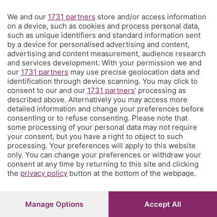
Novecento, con apertura delle chiese e alcune
We and our
1731 partners
store and/or access information
corti tra le più antiche e suggestive del paese.
on a device, such as cookies and process personal data,
such as unique identifiers and standard information sent
by a device for personalised advertising and content,
advertising and content measurement, audience research
OSIO SOTTO, BIBLIOFESTIVAL
and services development. With your permission we and
our
1731 partners
may use precise geolocation data and
identification through device scanning. You may click to
Continua la manifestazione organizzata dal
consent to our and our
1731 partners
’ processing as
described above. Alternatively you may access more
Sistema bibliotecario dell’Area di Dalmine, con
detailed information and change your preferences before
consenting or to refuse consenting. Please note that
incontri, giochi, tratro di strada e spettacoli; in
some processing of your personal data may not require
programma fino al 15 giugno. Al parco Diaz,
your consent, but you have a right to object to such
processing. Your preferences will apply to this website
ore 14,30-17, i giochi di Ludobus; ore 15, «Fermi
only. You can change your preferences or withdraw your
tutti sono io» spettacolo di giocoleria di
consent at any time by returning to this site and clicking
the
privacy policy
button at the bottom of the webpage.
Federico Benuzzi; ore 16, «Casa cosa
racconti?», storie e racconti con l’Orto delle
Manage Options
Accept All
Arti e Stradevarie; ore 16,30, incontro con