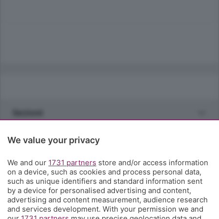
Sezioni
Rubriche
We value your privacy
We and our
1731 partners
store and/or access information
Territorio
on a device, such as cookies and process personal data,
such as unique identifiers and standard information sent
by a device for personalised advertising and content,
Servizi
advertising and content measurement, audience research
and services development. With your permission we and
our
1731 partners
may use precise geolocation data and