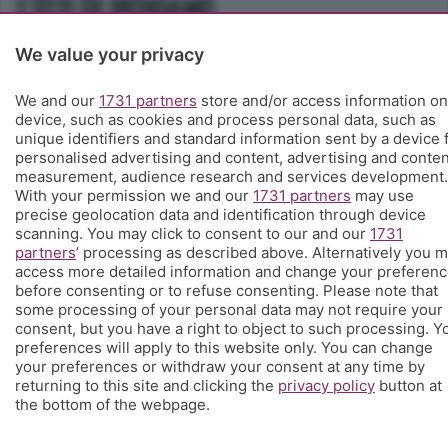
We value your privacy
© COPYRIGHT 2026 - S.E.S.A.A.B. S.p.a. con sede in Viale
Papa Giovanni XXIII, 118 24121 Bergamo - E' vietata la
riproduzione anche parziale
We and our
1731 partners
store and/or access information on
Iscritta al Registro Imprese di Bergamo al n.243762 |
device, such as cookies and process personal data, such as
Capitale sociale Euro 10.000.000 i.v.
unique identifiers and standard information sent by a device 
personalised advertising and content, advertising and conten
measurement, audience research and services development.
With your permission we and our
1731 partners
may use
precise geolocation data and identification through device
scanning. You may click to consent to our and our
1731
partners
’ processing as described above. Alternatively you 
access more detailed information and change your preferen
before consenting or to refuse consenting. Please note that
some processing of your personal data may not require your
consent, but you have a right to object to such processing. Y
preferences will apply to this website only. You can change
your preferences or withdraw your consent at any time by
returning to this site and clicking the
privacy policy
button at
the bottom of the webpage.