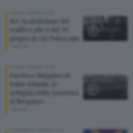
CRONACA
/
BERGAMO CITTÀ
Brt, la situazione del
traffico alle 8 del 30
giugno in via Paleocapa
1 MESE FA
CRONACA
/
BERGAMO CITTÀ
Partita a Bergamo di
Italia-Irlanda, le
indagini della Questura
di Bergamo
1 MESE FA
TG BERGAMOTV
/
BERGAMO CITTÀ