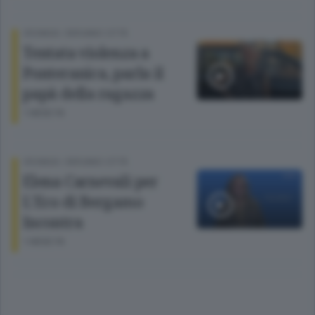
CRONACA
/
BERGAMO CITTÀ
Tentata violenza a
Ponteranica, parla il
papà della ragazza
1 MESE FA
CRONACA
/
BERGAMO CITTÀ
Elena Carnevali per
L'Eco di Bergamo
Incontra
1 MESE FA