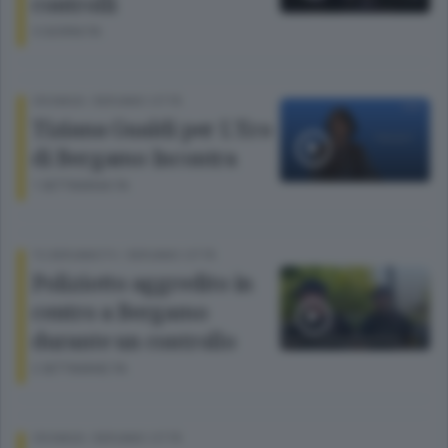
controlli
5 GIORNI FA
CRONACA
/
BERGAMO CITTÀ
Tiziana Gualdi per L'Eco
di Bergamo Incontra
1 SETTIMANA FA
TG BERGAMOTV
/
BERGAMO CITTÀ
Poliziotto aggredito in
centro a Bergamo
durante un controllo
2 SETTIMANE FA
CRONACA
/
BERGAMO CITTÀ