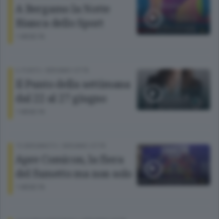
A Bergamo la Notte
Bianca dello Sport
1 MESE FA
IL PUNTO
/
BERGAMO CITTÀ
Il Punto della settimana
dal 22 al 27 giugno
1 MESE FA
TG BERGAMOTV
/
BERGAMO CITTÀ
Apre Comicon, la fiera
del fumetto ma non solo
1 MESE FA