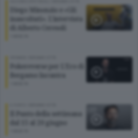
CULTURA E SPETTACOLI
/
BERGAMO CITTÀ
Diego Minonzio e «Gli
inascoltati». L’intervista
di Alberto Ceresoli
1 MESE FA
CRONACA
/
BERGAMO CITTÀ
Pokereverse per L'Eco di
Bergamo Incontra
1 MESE FA
IL PUNTO
/
BERGAMO CITTÀ
Il Punto della settimana
dal 15 al 20 giugno
1 MESE FA