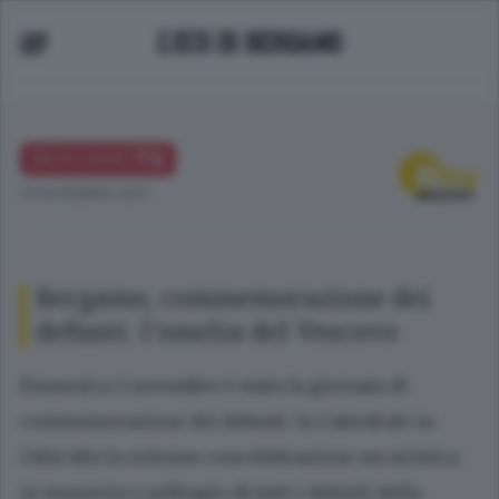
BERGAMO
TG
02 NOVEMBRE 2025
Bergamo, commemorazione dei
defunti: l'omelia del Vescovo
Domenica 2 novembre è stata la giornata di
commemorazione dei defunti: in Cattedrale in
Città Alta la solenne concelebrazione eucaristica
in memoria e suffragio di tutti i defunti della