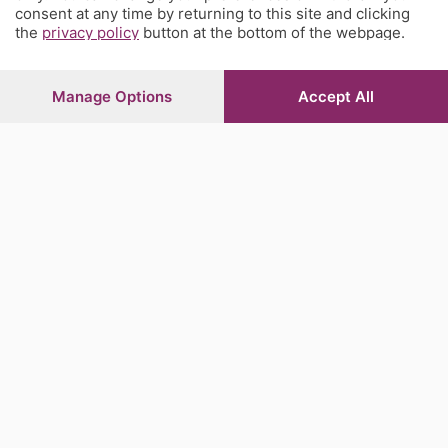
consent at any time by returning to this site and clicking
the
privacy policy
button at the bottom of the webpage.
Indietro
Lettura
Ultime notizie
scorrevole
Manage Options
Accept All
Sezioni
Rubriche
Territorio
Servizi
Chi Siamo
Community