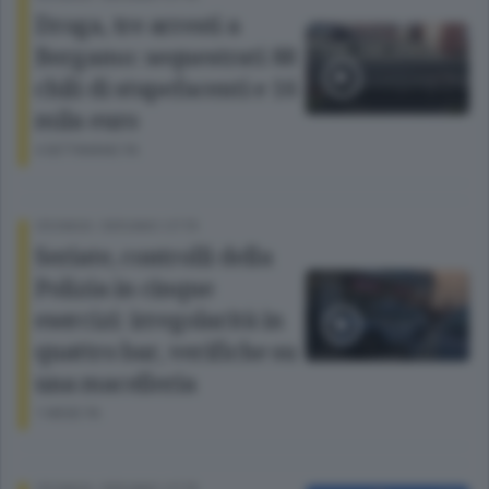
Droga, tre arresti a
Bergamo: sequestrati 88
chili di stupefacenti e 16
mila euro
4 SETTIMANE FA
CRONACA
/
BERGAMO CITTÀ
Seriate, controlli della
Polizia in cinque
esercizi: irregolarità in
quattro bar, verifiche su
una macelleria
1 MESE FA