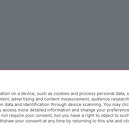
tion on a device, such as cookies and process personal data, s
ontent, advertising and content measurement, audience researc
 data and identification through device scanning. You may clic
y access more detailed information and change your preference
ot require your consent, but you have a right to object to such
hdraw your consent at any time by returning to this site and cl