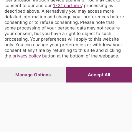
consent to our and our
1731 partners
’ processing as
described above. Alternatively you may access more
detailed information and change your preferences before
consenting or to refuse consenting. Please note that
some processing of your personal data may not require
your consent, but you have a right to object to such
processing. Your preferences will apply to this website
only. You can change your preferences or withdraw your
consent at any time by returning to this site and clicking
the
privacy policy
button at the bottom of the webpage.
Indietro
Lettura
Ultime notizie
scorrevole
Manage Options
Accept All
Sezioni
Rubriche
Territorio