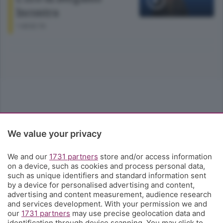
Incontra
1 MESE FA
We value your privacy
We and our
1731 partners
store and/or access information
on a device, such as cookies and process personal data,
such as unique identifiers and standard information sent
by a device for personalised advertising and content,
advertising and content measurement, audience research
and services development. With your permission we and
our
1731 partners
may use precise geolocation data and
identification through device scanning. You may click to