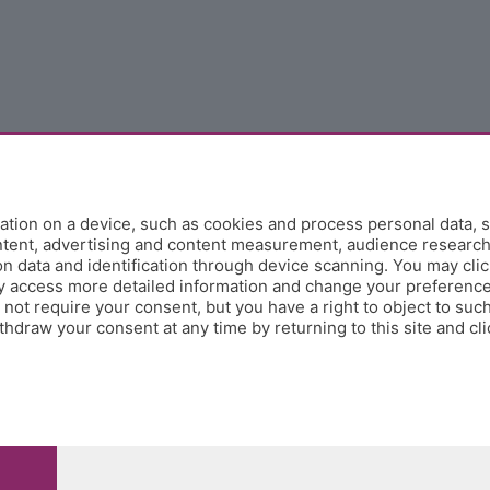
tion on a device, such as cookies and process personal data, s
ontent, advertising and content measurement, audience researc
 data and identification through device scanning. You may clic
y access more detailed information and change your preference
ot require your consent, but you have a right to object to such
hdraw your consent at any time by returning to this site and cl