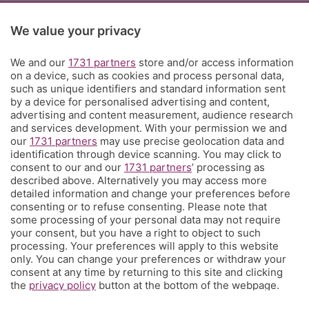
We value your privacy
We and our
1731 partners
store and/or access information
on a device, such as cookies and process personal data,
such as unique identifiers and standard information sent
by a device for personalised advertising and content,
advertising and content measurement, audience research
and services development. With your permission we and
our
1731 partners
may use precise geolocation data and
identification through device scanning. You may click to
consent to our and our
1731 partners
’ processing as
described above. Alternatively you may access more
detailed information and change your preferences before
consenting or to refuse consenting. Please note that
some processing of your personal data may not require
your consent, but you have a right to object to such
processing. Your preferences will apply to this website
only. You can change your preferences or withdraw your
consent at any time by returning to this site and clicking
the
privacy policy
button at the bottom of the webpage.