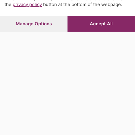
the
privacy policy
button at the bottom of the webpage.
Indietro
Lettura
Ultime notizie
scorrevole
Manage Options
Accept All
Sezioni
Rubriche
Territorio
Servizi
Chi Siamo
Community