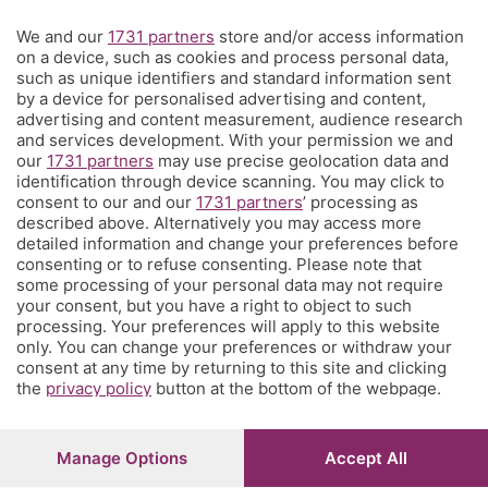
We and our
1731 partners
store and/or access information
Territorio
on a device, such as cookies and process personal data,
such as unique identifiers and standard information sent
by a device for personalised advertising and content,
Servizi
advertising and content measurement, audience research
and services development. With your permission we and
our
1731 partners
may use precise geolocation data and
Chi Siamo
identification through device scanning. You may click to
consent to our and our
1731 partners
’ processing as
described above. Alternatively you may access more
Community
detailed information and change your preferences before
consenting or to refuse consenting. Please note that
some processing of your personal data may not require
Network
your consent, but you have a right to object to such
processing. Your preferences will apply to this website
only. You can change your preferences or withdraw your
consent at any time by returning to this site and clicking
the
privacy policy
button at the bottom of the webpage.
© COPYRIGHT 2026 - S.E.S.A.A.B. S.p.a. con sede in Viale
Papa Giovanni XXIII, 118 24121 Bergamo - E' vietata la
Manage Options
Accept All
riproduzione anche parziale
Iscritta al Registro Imprese di Bergamo al n.243762 |