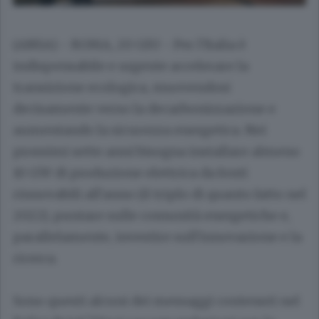
(ANSA) - ROMA, 20 GIU - Per l'Italia è
indispensabile e urgente accelerare la
transizione ecologica, muovendosi
decisamente verso la decarbonizzazione e
aumentando la sicurezza energetica. Nei
prossimi sette anni bisogna installare almeno
10 GW di produzione elettrica da fonti
rinnovabili all'anno (il triplo di quanto fatto nel
2022), puntare sulle comunità energetiche e,
parallelamente, investire sull'innovazione e la
ricerca.
Sono questi alcuni dei messaggi contenuti nel