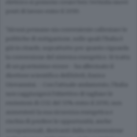
elettrico si possono creare ben 540mila nuovi
posti di lavoro entro il 2030.
"Alcuni pensano sia conveniente rallentare le
politiche di mitigazione, sulle quali l'Italia è
già in ritardo, soprattutto per quanto riguarda
la conversione del sistema energetico. Si tratta
di un gravissimo errore - ha affermato il
direttore scientifico dell'ASviS, Enrico
Giovannini. - Con l'attuale andamento, l'Italia
non raggiungerà l'obiettivo di tagliare le
emissioni di CO2 del 55% entro il 2030, non
aumenterò la sua sicurezza energetica e
rischia di perdere le opportunità, anche
occupazionali, derivanti dalla riconversione