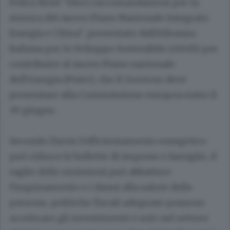
Policy Brief "Dieci raccomandazioni per la
stesura del nuovo Piano Nazionale Integrato
Energia e Clima", presentato dall'Alleanza
Italiana per lo Sviluppo Sostenibile (ASviS) per
contribuire al nuovo Piano nazionale
dell'energia (Pniec), che il Governo deve
presentare alla Commissione europea entro il
30 giugno.
Secondo l'Asvis l'efficientamento energetico
può ridurre le bollette di imprese e famiglie, il
taglio delle emissioni può abbattere
l'inquinamento e i danni alla salute delle
persone, politiche fiscali adeguate possono
accelerare gli investimenti e solo nel settore