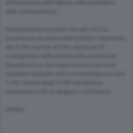
dell'industria, dell'edilizia, della mobilità e
delle infrastrutture".
Giovannini ha ricordato che nel 2022 la
produzione da rinnovabili in Italia è diminuita
del 14,7% rispetto al 2021, anche per le
conseguenze della siccità sulla produzione
idroelettrica, e che l'anno scorso sono stati
installati impianti eolici e fotovoltaici per soli
3 GW, a fronte degli 11 GW installati in
Germania, 9 GW in Spagna e 5 in Francia.
(ANSA).