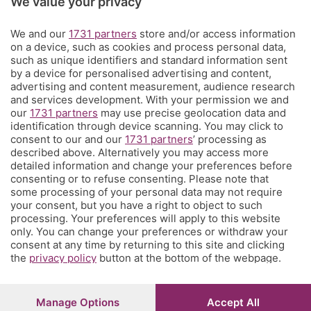
We value your privacy
Territorio
We and our
1731 partners
store and/or access information
on a device, such as cookies and process personal data,
Servizi
such as unique identifiers and standard information sent
by a device for personalised advertising and content,
advertising and content measurement, audience research
Chi Siamo
and services development. With your permission we and
our
1731 partners
may use precise geolocation data and
identification through device scanning. You may click to
Community
consent to our and our
1731 partners
’ processing as
described above. Alternatively you may access more
detailed information and change your preferences before
Network
consenting or to refuse consenting. Please note that
some processing of your personal data may not require
your consent, but you have a right to object to such
processing. Your preferences will apply to this website
only. You can change your preferences or withdraw your
consent at any time by returning to this site and clicking
the
privacy policy
button at the bottom of the webpage.
© COPYRIGHT 2026 - S.E.S.A.A.B. S.p.a. con sede in Viale
Papa Giovanni XXIII, 118 24121 Bergamo - E' vietata la
riproduzione anche parziale
Iscritta al Registro Imprese di Bergamo al n.243762 |
Manage Options
Accept All