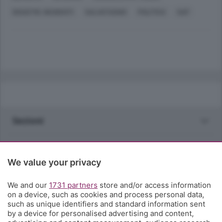
DISASTRI, INCIDENTI
SALVATAGGIO
POLITICA
SAF
Sezioni
Rubriche
We value your privacy
Territorio
We and our
1731 partners
store and/or access information
on a device, such as cookies and process personal data,
Servizi
such as unique identifiers and standard information sent
by a device for personalised advertising and content,