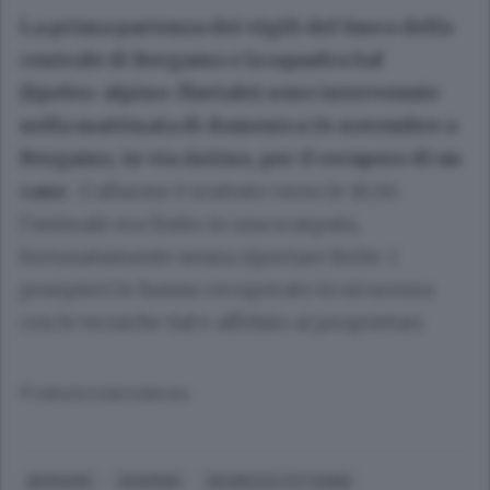
La prima partenza dei vigili del fuoco della
centrale di Bergamo e la squadra Saf
(Speleo-alpino-fluviale) sono intervenute
nella mattinata di domenica 14 novembre a
Bergamo, in via Astino, per il recupero di un
cane
. L’allarme è scattato verso le 10,30:
l’animale era finito in una scarpata,
fortunatamente senza riportare ferite. I
pompieri lo hanno recuperato in sicurezza
con le tecniche Saf e affidato ai proprietari.
© RIPRODUZIONE RISERVATA
BERGAMO
GOVERNO
SICUREZZA CITTADINI