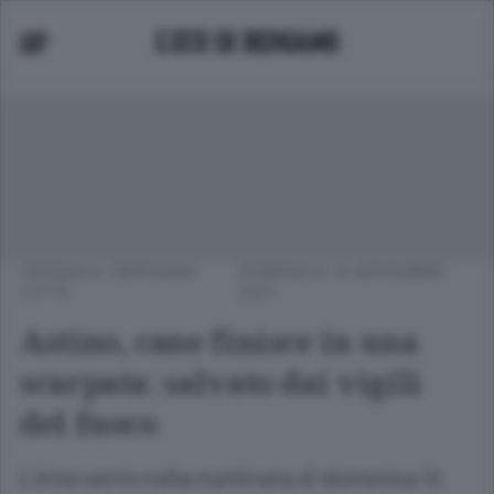
CRONACA
/
BERGAMO
DOMENICA 14 NOVEMBRE
CITTÀ
2021
Astino, cane finisce in una
scarpata: salvato dai vigili
del fuoco
L’intervento nella mattinata di domenica 14