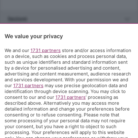
Sezioni
Rubriche
We value your privacy
We and our
1731 partners
store and/or access information
Territorio
on a device, such as cookies and process personal data,
such as unique identifiers and standard information sent
by a device for personalised advertising and content,
Servizi
advertising and content measurement, audience research
and services development. With your permission we and
our
1731 partners
may use precise geolocation data and
Chi Siamo
identification through device scanning. You may click to
consent to our and our
1731 partners
’ processing as
described above. Alternatively you may access more
Community
detailed information and change your preferences before
consenting or to refuse consenting. Please note that
some processing of your personal data may not require
Network
your consent, but you have a right to object to such
processing. Your preferences will apply to this website