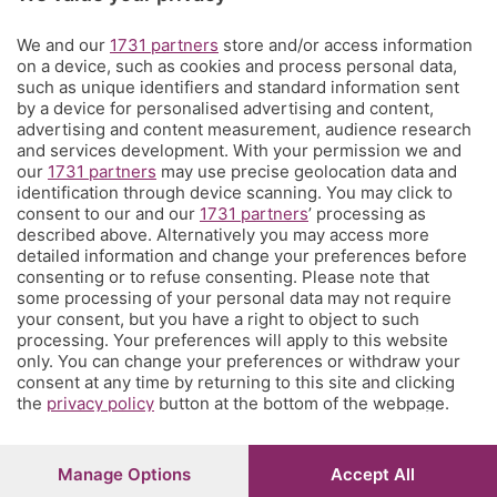
We and our
1731 partners
store and/or access information
Territorio
on a device, such as cookies and process personal data,
such as unique identifiers and standard information sent
by a device for personalised advertising and content,
Servizi
advertising and content measurement, audience research
and services development. With your permission we and
our
1731 partners
may use precise geolocation data and
Chi Siamo
identification through device scanning. You may click to
consent to our and our
1731 partners
’ processing as
described above. Alternatively you may access more
Community
detailed information and change your preferences before
consenting or to refuse consenting. Please note that
some processing of your personal data may not require
Network
your consent, but you have a right to object to such
processing. Your preferences will apply to this website
only. You can change your preferences or withdraw your
consent at any time by returning to this site and clicking
the
privacy policy
button at the bottom of the webpage.
© COPYRIGHT 2026 - S.E.S.A.A.B. S.p.a. con sede in Viale
Papa Giovanni XXIII, 118 24121 Bergamo - E' vietata la
Manage Options
Accept All
riproduzione anche parziale