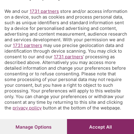
We and our
1731 partners
store and/or access information
Territorio
on a device, such as cookies and process personal data,
such as unique identifiers and standard information sent
by a device for personalised advertising and content,
Servizi
advertising and content measurement, audience research
and services development. With your permission we and
our
1731 partners
may use precise geolocation data and
Chi Siamo
identification through device scanning. You may click to
consent to our and our
1731 partners
’ processing as
described above. Alternatively you may access more
Community
detailed information and change your preferences before
consenting or to refuse consenting. Please note that
some processing of your personal data may not require
Network
your consent, but you have a right to object to such
processing. Your preferences will apply to this website
only. You can change your preferences or withdraw your
consent at any time by returning to this site and clicking
the
privacy policy
button at the bottom of the webpage.
© COPYRIGHT 2026 - S.E.S.A.A.B. S.p.a. con sede in Viale
Papa Giovanni XXIII, 118 24121 Bergamo - E' vietata la
Manage Options
Accept All
riproduzione anche parziale