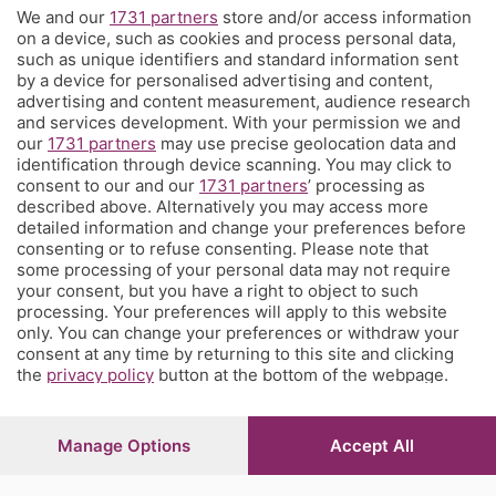
We and our
1731 partners
store and/or access information
Territorio
on a device, such as cookies and process personal data,
such as unique identifiers and standard information sent
by a device for personalised advertising and content,
Servizi
advertising and content measurement, audience research
and services development. With your permission we and
our
1731 partners
may use precise geolocation data and
Chi Siamo
identification through device scanning. You may click to
consent to our and our
1731 partners
’ processing as
described above. Alternatively you may access more
Community
detailed information and change your preferences before
consenting or to refuse consenting. Please note that
some processing of your personal data may not require
Network
your consent, but you have a right to object to such
processing. Your preferences will apply to this website
only. You can change your preferences or withdraw your
consent at any time by returning to this site and clicking
the
privacy policy
button at the bottom of the webpage.
© COPYRIGHT 2026 - S.E.S.A.A.B. S.p.a. con sede in Viale
Papa Giovanni XXIII, 118 24121 Bergamo - E' vietata la
Manage Options
Accept All
riproduzione anche parziale
Iscritta al Registro Imprese di Bergamo al n.243762 |
Capitale sociale Euro 10.000.000 i.v.