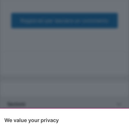
Registrati per lasciare un commento
Sezioni
Rubriche
We value your privacy