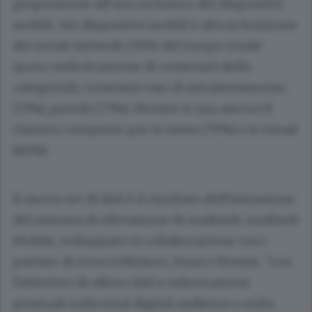
propensione all’uso esclusivo dei dispositivi
mobili. Sui dispositivi mobili è alta la fruizione
dei social network (59% del tempo totale
speso nella fruizione di contenuti della
categoria)), contenuti vari di intrattenimento
(71%), portali (73%). Mentre si usa ancora il
classico computer per le news (79%) e le email
(86%).
Il nuovo set di dati è il risultato dell’estensione
del sistema di rilevazione di Audiweb, Audiweb
Mobile, sviluppato in collaborazione con i
partner di ricerca Nielsen, Doxa e Memis, “con
l’obiettivo di offrire dati e informazioni
puntuali sulla total digital audience e sulla