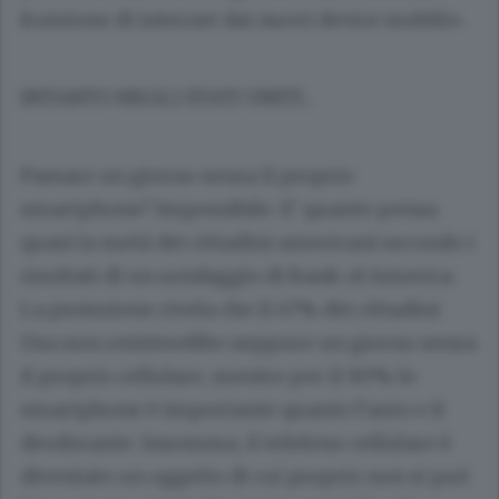
fruizione di internet dai nuovi device mobili».
INTANTO NEGLI STATI UNITI...
Passare un giorno senza il proprio
smartphone? Impossibile. E’ quanto pensa
quasi la metà dei cittadini americani secondo i
risultati di un sondaggio di Bank of America.
La proiezione rivela che il 47% dei cittadini
Usa non resisterebbe neppure un giorno senza
il proprio cellulare, mentre per il 90% lo
smartphone è importante quanto l’auto e il
deodorante. Insomma, il telefono cellulare è
diventato un oggetto di cui proprio non si può