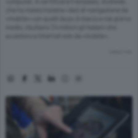
computer. A certificare il sorpasso, Audiweb,
che ha messo insieme i dati di navigazione da
«mobile» con quelli da pc.A marzo e nel giorno
medio, risultano 7,4 milioni gli italiani che
accedono a Internet solo da «mobile».
Lettura 1 min.