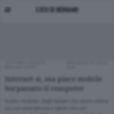
COSTUME E SOCIETÀ
/
MERCOLEDÌ 02 LUGLIO
BERGAMO CITTÀ
2014
Internet sì, ma piace mobile
Sorpassato il computer
Svolta «mobile» degli italiani che vanno online
più con smartphone e tablet che con