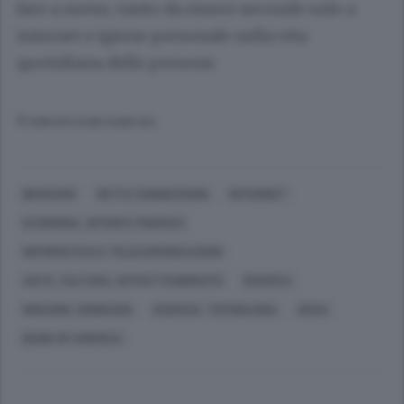
fare a meno, tanto da essere secondo solo a
internet e igiene personale nella vita
quotidiana delle persone.
© RIPRODUZIONE RISERVATA
BERGAMO
RETI E CONNESSIONI
INTERNET
ECONOMIA, AFFARI E FINANZA
INFORMATICA E TELECOMUNICAZIONI
ARTE, CULTURA, INTRATTENIMENTO
RICERCA
INDAGINI, SONDAGGI
SCIENZA, TECNOLOGIA
DOXA
BANK OF AMERICA