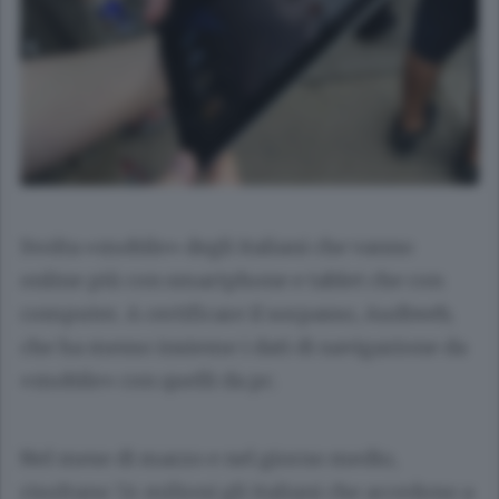
Svolta «mobile» degli italiani che vanno
online più con smartphone e tablet che con
computer. A certificare il sorpasso, Audiweb,
che ha messo insieme i dati di navigazione da
«mobile» con quelli da pc.
Nel mese di marzo e nel giorno medio,
risultano 7,4 milioni gli italiani che accedono a