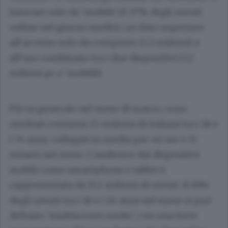
Internet solo da ’mobilè (il 37% degli utenti
online nel giorno medio), un dato superiore
all’accesso solo da computer (5,3 milioni) e
all’uso combinato tra i due dispositivi (7,2
milioni pc e ’mobilè).
Più in generale nel mese di marzo, sono
risultati connessi 25 milioni di italiani tra i 18 e
i 74 anni, collegati in media per 46 ore e 15
minuti nel mese. L’audience dai dispositivi
mobili come smartphone e tablet è
rappresentata da 17,2 milioni di utenti. Il 91%
degli utenti tra i 18 e i 24 anni nel mese si può
definire ’multiscreen surfer’, con una forte