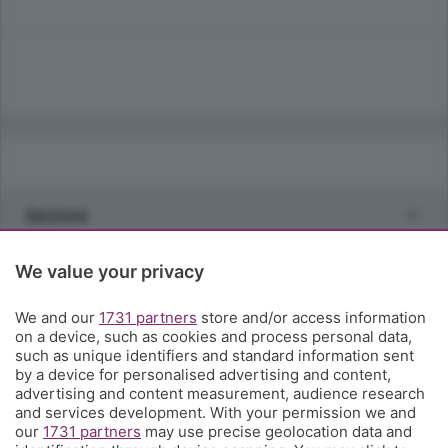
Sezioni
Rubriche
We value your privacy
We and our
1731 partners
store and/or access information
Territorio
on a device, such as cookies and process personal data,
such as unique identifiers and standard information sent
by a device for personalised advertising and content,
Servizi
advertising and content measurement, audience research
and services development. With your permission we and
our
1731 partners
may use precise geolocation data and
Chi Siamo