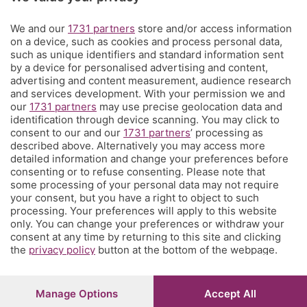
We and our
1731 partners
store and/or access information
Territorio
on a device, such as cookies and process personal data,
such as unique identifiers and standard information sent
by a device for personalised advertising and content,
Servizi
advertising and content measurement, audience research
and services development. With your permission we and
our
1731 partners
may use precise geolocation data and
Chi Siamo
identification through device scanning. You may click to
consent to our and our
1731 partners
’ processing as
described above. Alternatively you may access more
Community
detailed information and change your preferences before
consenting or to refuse consenting. Please note that
some processing of your personal data may not require
Network
your consent, but you have a right to object to such
processing. Your preferences will apply to this website
only. You can change your preferences or withdraw your
consent at any time by returning to this site and clicking
the
privacy policy
button at the bottom of the webpage.
© COPYRIGHT 2026 - S.E.S.A.A.B. S.p.a. con sede in Viale
Papa Giovanni XXIII, 118 24121 Bergamo - E' vietata la
Manage Options
Accept All
riproduzione anche parziale