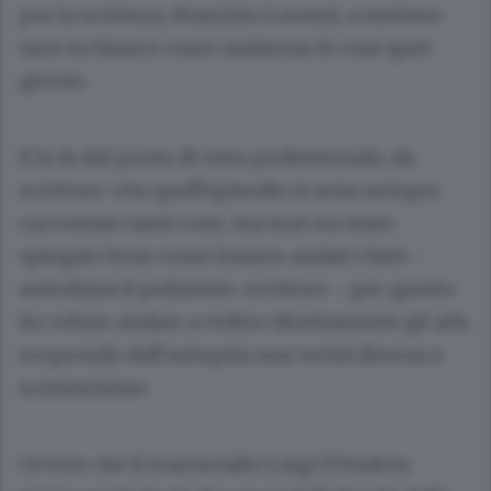
per la scrittura, Maurizio Lorenzi, a mettere
nero su bianco come andarono le cose quel
giorno.
E lo fa dal punto di vista professionale, da
scrittore: «Su quell’episodio si sono sempre
raccontate tante cose, ma mai era stato
spiegato bene come fossero andati i fatti -
sottolinea il poliziotto-scrittore -: per questo
ho voluto andare a vedere direttamente gli atti,
scoprendo dall’autopsia una verità diversa e
sconosciuta».
Ovvero che il maresciallo Luigi D’Andrea