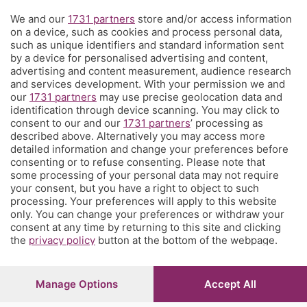
We and our
1731 partners
store and/or access information
Territorio
on a device, such as cookies and process personal data,
such as unique identifiers and standard information sent
by a device for personalised advertising and content,
Servizi
advertising and content measurement, audience research
and services development. With your permission we and
our
1731 partners
may use precise geolocation data and
Chi Siamo
identification through device scanning. You may click to
consent to our and our
1731 partners
’ processing as
described above. Alternatively you may access more
Community
detailed information and change your preferences before
consenting or to refuse consenting. Please note that
some processing of your personal data may not require
Network
your consent, but you have a right to object to such
processing. Your preferences will apply to this website
only. You can change your preferences or withdraw your
consent at any time by returning to this site and clicking
the
privacy policy
button at the bottom of the webpage.
© COPYRIGHT 2026 - S.E.S.A.A.B. S.p.a. con sede in Viale
Papa Giovanni XXIII, 118 24121 Bergamo - E' vietata la
Manage Options
Accept All
riproduzione anche parziale
Iscritta al Registro Imprese di Bergamo al n.243762 |