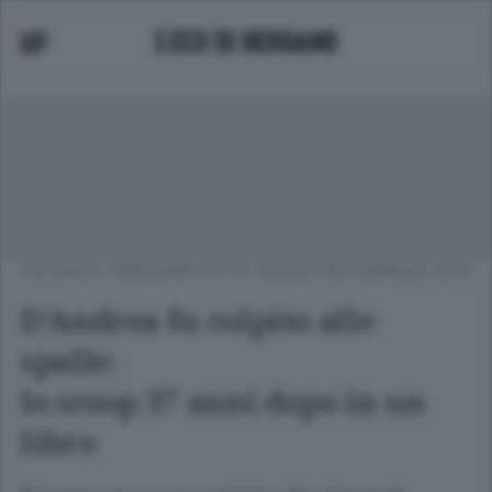
CRONACA
/
BERGAMO CITTÀ
GIOVEDÌ 06 FEBBRAIO 2014
D’Andrea fu colpito alle
spalle:
lo scoop 37 anni dopo in un
libro