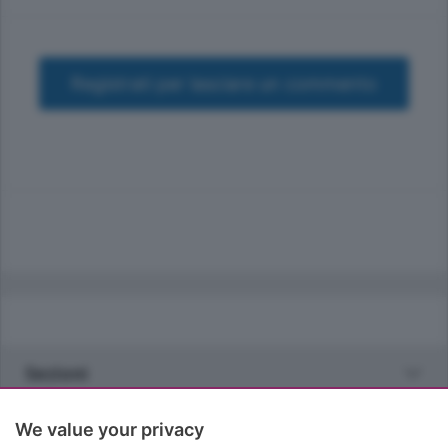
Registrati per lasciare un commento
Sezioni
Rubriche
We value your privacy