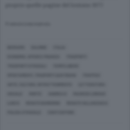
proprio quelle pagine del lontano 1977.
© RIPRODUZIONE RISERVATA
BERGAMO
DALMINE
ITALIA
ECONOMIA, AFFARI E FINANZA
TRASPORTI
TRASPORTI STRADALI
TEMPO LIBERO
SPOSTAMENTI, TRASPORTI QUOTIDIANI
TRAFFICO
ARTE, CULTURA, INTRATTENIMENTO
LETTERATURA
SOCIALE
MORTE
ANDREA D
MAURIZIO LORENZI
LUIGI D
RENATO BARBORINI
RENATO VALLANZASCA
POLIZIA STRADALE
CONTI EDITORE