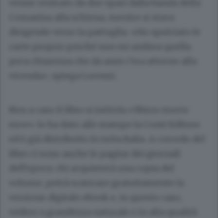
venne centrato da due spari dalla banda della
Comasina alla schiena, mentre si stava
dirigendo verso la pattuglia. «Ho spulciato le
carte proprio perché non mi andava quella
poca chiarezza che da anni c’era attorno alla
vicenda», spiega Lorenzi.
Non a caso il libro si intitola «Sbirro morto
eroe»: lo ha dato alle stampe la Conti Editore
ed è già distribuito in tutta Italia. A corredo del
libro ci sono anche le pagine dei giornali
dell’epoca: chi acquisterà una copia del
volume, potrà scaricare gratuitamente la
versione digitale ebook e, in questo caso,
vedere a grandezza naturale e in alta qualità