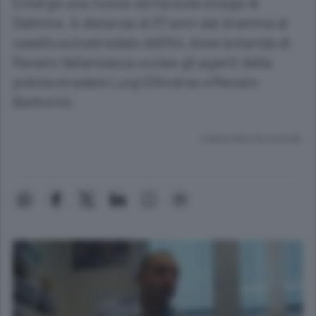
Emerge una nuova verità sulla strage di
Dalmine. A distanza di 37 anni dal dramma al
casello autostradale dell’A4, dove la banda di
Renato Vallanzasca uccise gli agenti della
polizia stradale Luigi D’Andrea e Renato
Barborini.
Lettura meno di un minuto.