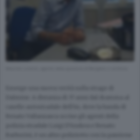
Maurizio Lorenzi, agente della questura di Bergamo e scrittore
Emerge una nuova verità sulla strage di
Dalmine. A distanza di 37 anni dal dramma al
casello autostradale dell’A4, dove la banda di
Renato Vallanzasca uccise gli agenti della
polizia stradale Luigi D’Andrea e Renato
Barborini, è un altro poliziotto con la passione