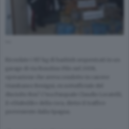
link
Ricordate i 917 kg di hashish sequestrati in un
garage di via Rosolino Pilo nel 2008,
operazione che aveva condotto in carcere
Gianfranco Benigni, ex sottufficiale del
disciolto Ros? C’era Pasquale Claudio Locatelli,
il «Diabolik» della coca, dietro il traffico
proveniente dalla Spagna.