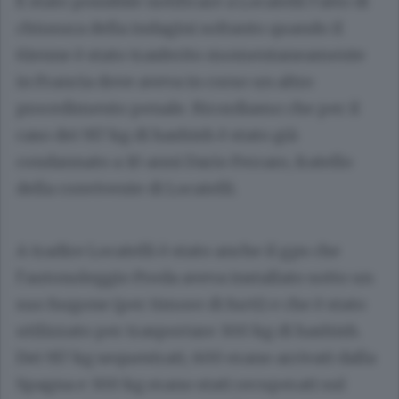
È stato possibile notificare a Locatelli l’atto di
chiusura della indagini soltanto quando il
61enne è stato trasferito momentaneamente
in Francia dove aveva in corso un altro
procedimento penale. Ricordiamo che per il
caso dei 917 kg di hashish è stato già
condannato a 10 anni Dario Ferraro, fratello
della convivente di Locatelli.
A tradire Locatelli è stato anche il gps che
l’autonoleggio Preda aveva installato sotto un
suo furgone (per timore di furti) e che è stato
utilizzato per trasportare 300 kg di hashish.
Dei 917 kg sequestrati, 600 erano arrivati dalla
Spagna e 300 kg erano stati recuperati sul