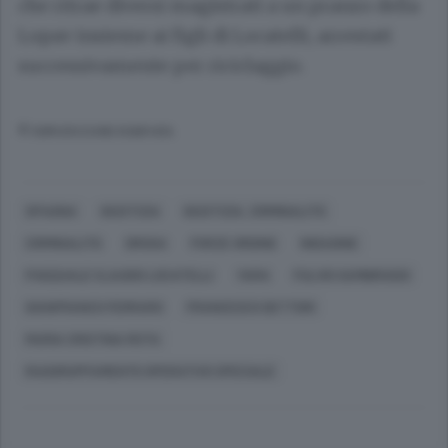
che ritrae diversi magistrati a un pranzo della
Lopav insieme ai figli di Locatelli, arrestati
successivamente per riciclaggio.
© RIPRODUZIONE RISERVATA
SPAGNA
GIUSTIZIA
GIUSTIZIA, CRIMINALITÀ
CRIMINALITÀ
DROGA
FORZE ORDINE
INDAGINE
PASQUALE CLAUDIO LOCATELLI
YARA
FULVIO GAMBIRASIO
GIANFRANCO FERRARO
FRANCESCO DETTORI
MARIA CRISTINA ROTA
RAGGRUPPAMENTO OPERATIVO SPECIALE