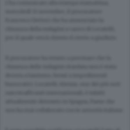
L’ha comunicato alla stampa stamattina,
mercoledì 13 novembre, il procuratore
Francesco Dettori che ha annunciato la
chiusura della indagini a carico di Locatelli,
per il quale verrà chiesto il rinvio a giudizio.
Il procuratore ha tenuto a precisare che la
chiusura delle indagini ritardata non è stata
dovuta a lassismo, bensì a impedimenti
burocratici. Locatelli, 61enne, uno dei più noti
narcotrafficanti internazionali, è infatti
attualmente detenuto in Spagna, Paese che
non ha mai collaborato con le autorità italiane.