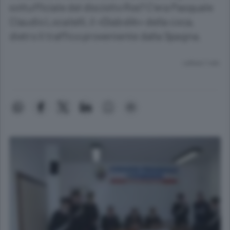
sottufficiale del disciolto Ros? C’era Pasquale
Claudio Locatelli, il «Diabolik» della coca,
dietro il traffico proveniente dalla Spagna.
Lettura 1 min.