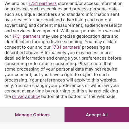
We and our
1731 partners
store and/or access information
Territorio
on a device, such as cookies and process personal data,
such as unique identifiers and standard information sent
by a device for personalised advertising and content,
Servizi
advertising and content measurement, audience research
and services development. With your permission we and
our
1731 partners
may use precise geolocation data and
Chi Siamo
identification through device scanning. You may click to
consent to our and our
1731 partners
’ processing as
described above. Alternatively you may access more
Community
detailed information and change your preferences before
consenting or to refuse consenting. Please note that
some processing of your personal data may not require
Network
your consent, but you have a right to object to such
processing. Your preferences will apply to this website
only. You can change your preferences or withdraw your
consent at any time by returning to this site and clicking
the
privacy policy
button at the bottom of the webpage.
© COPYRIGHT 2026 - S.E.S.A.A.B. S.p.a. con sede in Viale
Papa Giovanni XXIII, 118 24121 Bergamo - E' vietata la
Manage Options
Accept All
riproduzione anche parziale
Iscritta al Registro Imprese di Bergamo al n.243762 |
Capitale sociale Euro 10.000.000 i.v.