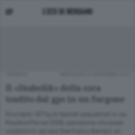
CRONACA
MERCOLEDÌ 13 NOVEMBRE 2013
Il «Diabolik» della coca
tradito dal gps in un furgone
Ricordate i 917 kg di hashish sequestrati in via
Rosolino Pilo nel 2008, operazione che aveva
condotto in carcere Gianfranco Benigni, ex