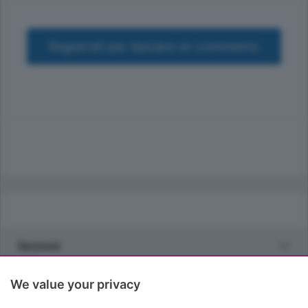
Registrati per lasciare un commento
Sezioni
Rubriche
We value your privacy