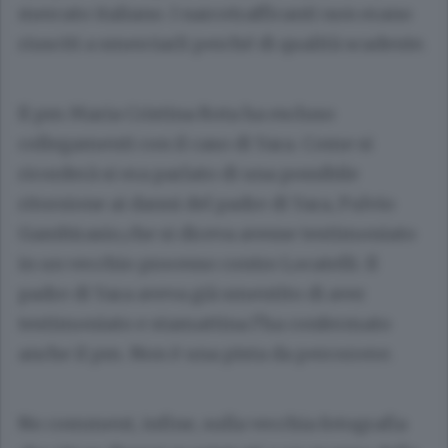
mercato italiano. I narcotrafficanti non erano
riusciti a smerciarli perché di qualità scadente.
Il pm Maria Cristina Rota ha escluso
collegamenti con il caso di Yara. Come si
ricorderà si era parlato di una possibile
ritorsione ai danni del padre di Yara, Fulvio
Gambirasio,che si diceva avesse testimoniato
in un vecchio processo contro Locatelli. Il
padre di Yara aveva già smentito di aver
testimoniato e stamattina l’ha confermato
anche il pm. Non è una pista da percorrere.
No comment, infine, sulla vecchia fotografia