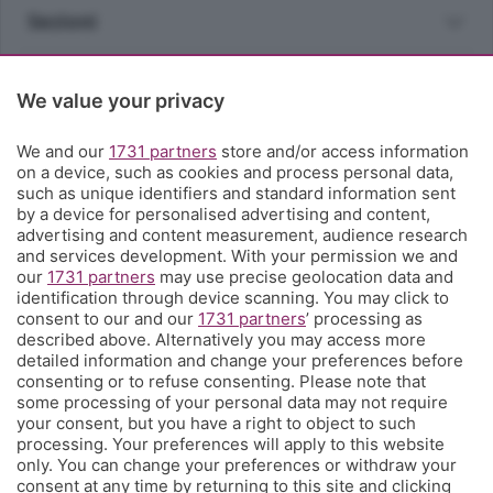
Sezioni
Rubriche
We value your privacy
Territorio
We and our
1731 partners
store and/or access information
on a device, such as cookies and process personal data,
such as unique identifiers and standard information sent
Servizi
by a device for personalised advertising and content,
advertising and content measurement, audience research
and services development. With your permission we and
Chi Siamo
our
1731 partners
may use precise geolocation data and
identification through device scanning. You may click to
consent to our and our
1731 partners
’ processing as
Community
described above. Alternatively you may access more
detailed information and change your preferences before
consenting or to refuse consenting. Please note that
Network
some processing of your personal data may not require
your consent, but you have a right to object to such
processing. Your preferences will apply to this website
only. You can change your preferences or withdraw your
consent at any time by returning to this site and clicking