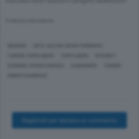
tracciata verso numeri e progetti ambiziosi».
© RIPRODUZIONE RISERVATA
BERGAMO
ARTE, CULTURA, INTRATTENIMENTO
TURISMO, TEMPO LIBERO
TEMPO LIBERO
INTERNET
ECONOMIA, AFFARI E FINANZA
ALBERGHIERO
TURISMO
ROBERTA GARIBALDI
Registrati per lasciare un commento