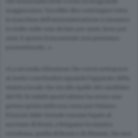
che funzionano bene e sono la stragrande
maggioranza. Vorrebbe dire costringere tutta
la macchina dell’amministrazione a rimanere
in stallo sulle cose da fare per mesi, forse per
anni. E questo francamente non possiamo
permettercelo…».
«La seconda riflessione che vorrei sottoporre
ai nostri concittadini riguarda l’apparato della
sinistra locale che sta alle spalle del candidato
del Pd. Se infatti quest’ultimo ha avuto una
grossa spinta nella sua corsa per Palazzo
Frizzoni dalle vicende romane legate al
successo di Renzi, a Bergamo la sinistra
ortodossa, quella di Bruni e di Misiani, che non