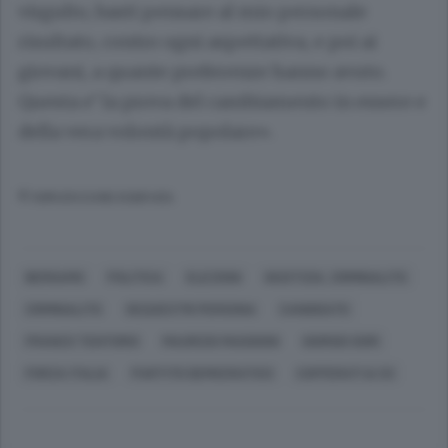
virgulto, basti pensare al mio personale
risultato, contro ogni aspettativa, e poi ai
giovani, a quante preferenze hanno avuto.
Questa e’ la prova del cambiamento in essere e
della vera volontà popolare».
© RIPRODUZIONE RISERVATA
BERGAMO
POLITICA
ELEZIONI
GIUSTIZIA, CRIMINALITÀ
CRIMINALITÀ
SEQUESTRI PERSONA
CANDIDATO
FRANCO TENTORIO
MAURIZIO MAGGIONI
GIORGIO GORI
FORZA ITALIA
PARTITO DEMOCRATICO
COFFERATI & CO