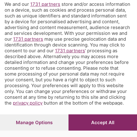
We and our
1731 partners
store and/or access information
Territorio
on a device, such as cookies and process personal data,
such as unique identifiers and standard information sent
by a device for personalised advertising and content,
Servizi
advertising and content measurement, audience research
and services development. With your permission we and
our
1731 partners
may use precise geolocation data and
Chi Siamo
identification through device scanning. You may click to
consent to our and our
1731 partners
’ processing as
described above. Alternatively you may access more
Community
detailed information and change your preferences before
consenting or to refuse consenting. Please note that
some processing of your personal data may not require
Network
your consent, but you have a right to object to such
processing. Your preferences will apply to this website
only. You can change your preferences or withdraw your
consent at any time by returning to this site and clicking
the
privacy policy
button at the bottom of the webpage.
© COPYRIGHT 2026 - S.E.S.A.A.B. S.p.a. con sede in Viale
Papa Giovanni XXIII, 118 24121 Bergamo - E' vietata la
Manage Options
Accept All
riproduzione anche parziale
Iscritta al Registro Imprese di Bergamo al n.243762 |
Capitale sociale Euro 10.000.000 i.v.