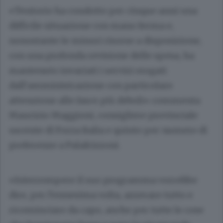
«Tentorio ha condotto per cinque anni una
difficile situazione con mano ferma e,
nonostante le minori risorse a disposizione,
con una profonda revisione delle spesa, ha
mantenuto invariati i servizi erogati
dall’amministrazione con particolare
attenzione alle fasce più deboli» commenta
Maurizio Maggioni, consigliere provinciale
uscente di Forza Italia e quinto per numero di
preferenze a Palafrizzoni.
«Interrompere il suo programma vorrebbe
dire, per l’ennesima volta, azzerare tutto e
ricominciare da capo, anche per tutte le cose