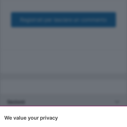
Registrati per lasciare un commento
Sezioni
Rubriche
We value your privacy