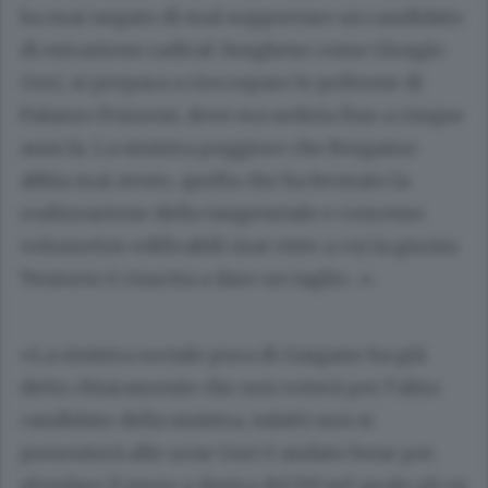
ha mai negato di mal sopportare un candidato
di estrazione radical-borghese come Giorgio
Gori, si prepara a rioccupare le poltrone di
Palazzo Frizzoni, dove era seduta fino a cinque
anni fa. La sinistra peggiore che Bergamo
abbia mai avuto, quella che ha fermato la
realizzazione della tangenziale e concesso
volumetrie edificabili mai viste a cui la giunta
Tentorio è riuscita a dare un taglio…».
«La sinistra sociale pura di Gargano ha già
detto chiaramente che non voterà per l’altro
candidato della sinistra, infatti non si
presenterà alle urne Gori è andato bene per
sfondare il muro a destra del Pd nel quale gli ex