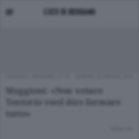
CRONACA
/
BERGAMO CITTÀ
VENERDÌ 30 MAGGIO 2014
Maggioni: «Non votare
Tentorio vuol dire fermare
tutto»
Lettura 1 min.