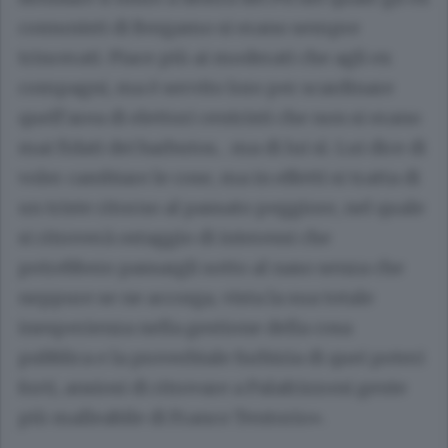
comunisti di Bergamo si erano sempre
trincerati. Piace più ai moderati che agli ex
compagni, ma è servito loro per scardinare
quell’area di elettori centristi che non si erano
mai fidati dei barbutos… ma di lui sì. Lui dice di
voler cambiare le cose, ma in effetti si tratta di
un triste ritorno al passato peggiore, nel quale
si ritroverà ostaggio di interessi che
potrebbero passargli sotto al naso senza che
neppure se ne accorga, vista la sua totale
inesperienza nella gestione della cosa
pubblica e la proverbiale furbizia di quei poteri
forti, ansiosi di ritrovare a Palafrizzoni gente
più malleabile di Franco Tentorio».