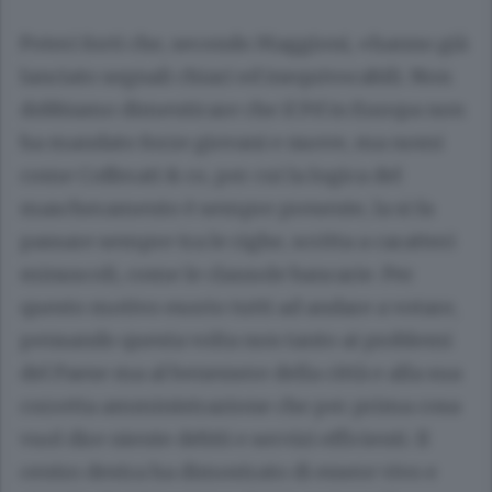
Poteri forti che, secondo Maggioni, «hanno già
lanciato segnali chiari ed inequivocabili. Non
dobbiamo dimenticare che il Pd in Europa non
ha mandato forze giovani e nuove, ma nomi
come Cofferati & co, per cui la logica del
mascheramento è sempre presente, la si fa
passare sempre tra le righe, scritta a caratteri
minuscoli, come le clausole bancarie. Per
questo motivo esorto tutti ad andare a votare,
pensando questa volta non tanto ai problemi
del Paese ma al benessere della città e alla sua
corretta amministrazione che per prima cosa
vuol dire niente debiti e servizi efficienti. Il
centro destra ha dimostrato di essere vivo e