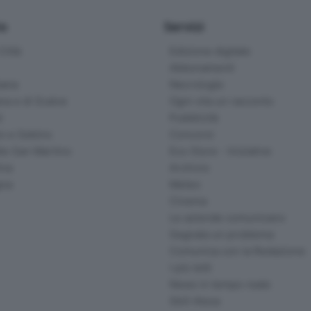
io
Servizi
ittà
Edizione digitale
Abbonamenti
ana
Necrologie
na e di Scalve
Ogni vita un racconto
d
Pubblicità
o e Sebino
Concorsi
lle San Martino
Eco Store - Iniziative
ina
Archivio
gna
Meteo
Cinema
Le aziende comunicano
Segnala un problema
Comunica con la Redazione
I più letti
News in tempo reale
Skill Alexa