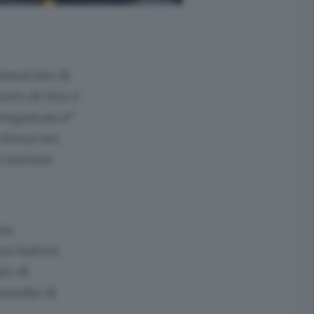
issariato di
orto di Orio è
 bergamasca”
 Renzi nei
d Antonio
ssa
no battuti
to di
residio di