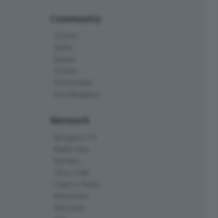
Community
Corner
Skille
Eppen
Orobie
Delta Index
Eco.Bergamo
Network
Bergamo TV
Radio Alta
Kendoo
L'Eco Cafè
Case in festa
Edoomark
StoryLab