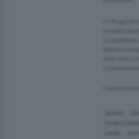
«I 30 agenti 
penalizzata n
un problema 
dimostrazione
stato così pe
commissariat
© RIPRODUZIONE RI
BERGAMO
ROM
SICUREZZA NAZI
LAVORO
SALUT