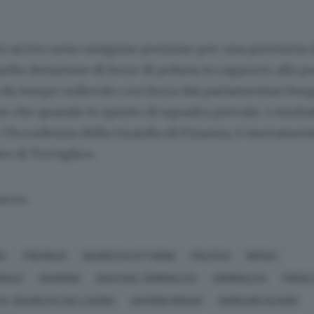
in arrivo sono ossigeno prezioso per una provincia
ella dotazione di forze di polizia in rapporto alla 
da tempo sollevato con forza dai parlamentari berg
 che quando lo spirito di squadra prevale, i risultat
r l’Accademia della Guardia di Finanza, è nuovamente
o di Treviglio».
SERVATA
A
TREVIGLIO
SICUREZZA CITTADINI
POLITICA
DIFESA
ONALE
GOVERNO
GIUSTIZIA, CRIMINALITÀ
CRIMINALITÀ
FORZE 
E, SICUREZZA SUL LAVORO
ANTONIO MISIANI
ANGELINO ALFANO