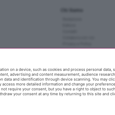
Chi Siamo
Redazione
Editore
Contatti
Collabora con noi
Privacy e Policy
tion on a device, such as cookies and process personal data, s
ontent, advertising and content measurement, audience researc
 data and identification through device scanning. You may clic
y access more detailed information and change your preference
ot require your consent, but you have a right to object to such
hdraw your consent at any time by returning to this site and cl
e Papa Giovanni XXIII, 118 24121 Bergamo - E' vietata la