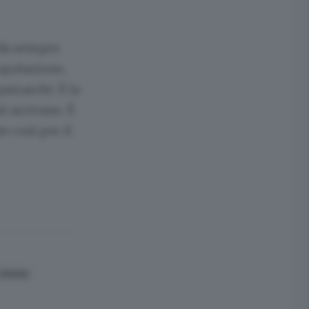
 da sempre
popolazione,
amaschi. È la
i arrivano. È
 così per il
ORDINE