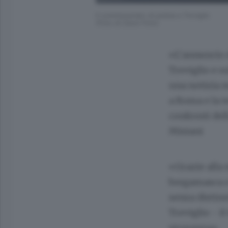
Il commissariato di polizia a Treviglio
(Foto di Cesni Foto)
«L’annuncio 
Treviglio e su
una notizia 
a Roma e la t
confronti del
Misiani
«Grazie alla 
bergamasca e 
senza distinz
Treviglio - i
sicurezza».