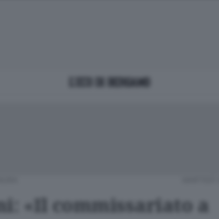
NURA
MARTEDÌ 
ni: «Il commissariato a