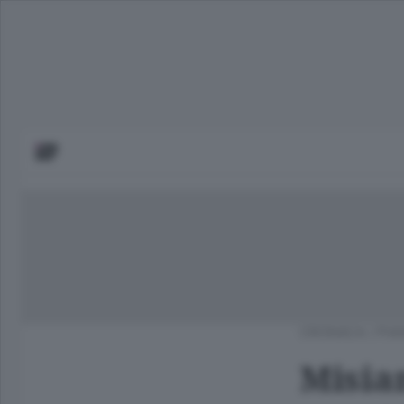
CRONACA
/
PIA
Misia