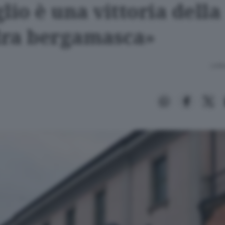
lio è una vittoria della
ra bergamasca»
Lettu