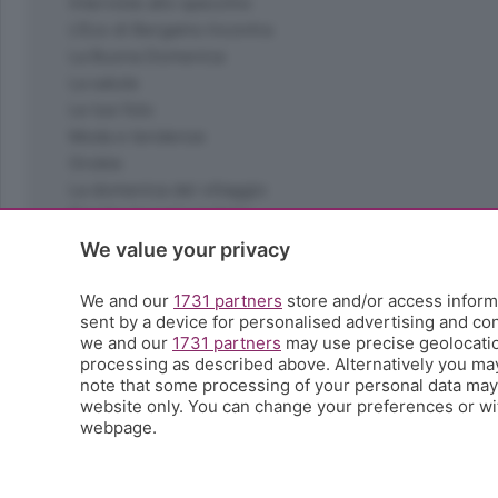
Interviste allo specchio
L'Eco di Bergamo Incontra
La Buona Domenica
La salute
Le tue foto
Moda e tendenze
Orobie
La domenica del villaggio
Ricette (quasi) perfette
Scienza e Tecnologia
We value your privacy
Tic Tac
Volontariato
We and our
1731 partners
store and/or access informa
sent by a device for personalised advertising and c
StoryLab
we and our
1731 partners
may use precise geolocation
Il punto
processing as described above. Alternatively you ma
L'EcoCafè
note that some processing of your personal data may n
Editoriali
website only. You can change your preferences or wit
webpage.
© COPYRIGHT 2026 - S.E.S.A.A.B. S.p.a. con sede in Vial