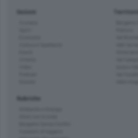
Sezioni
Territor
Cronaca
Bergamo C
Sport
Pianura
Economia
Val Bremb
Cultura e Spettacoli
Valli Seria
Eventi
Hinterlan
Cinema
Val Calepi
Video
Isola e Va
Podcast
Val Cavall
Dossier
Valle Ima
Rubriche
Ambiente e Energia
Amici con la coda
Bergamo Senza Confini
Il piacere di leggere