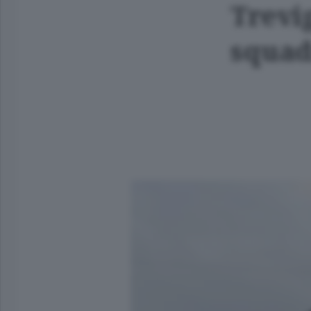
Trevig
squad