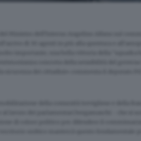
del Ministro dell’Interno Angelino Alfano sul comm
ll’arrivo di 30 agenti in più alla questura e all’aerop
molto importante, una bella vittoria della “squadra
estimonianza concreta della sensibilità del governo
la sicurezza dei cittadini» commenta il deputato P
mobilitazione della comunità trevigliese e della Ba
al lavoro dei parlamentari bergamaschi - che si so
ione di colore politico per difendere il commissaria
l territorio orobico manterrà questo fondamentale p