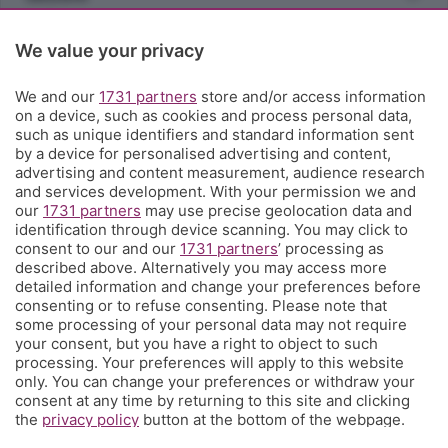
Rubriche
We value your privacy
We and our
1731 partners
store and/or access information
Territorio
on a device, such as cookies and process personal data,
such as unique identifiers and standard information sent
by a device for personalised advertising and content,
Servizi
advertising and content measurement, audience research
and services development. With your permission we and
our
1731 partners
may use precise geolocation data and
Chi Siamo
identification through device scanning. You may click to
consent to our and our
1731 partners
’ processing as
described above. Alternatively you may access more
Community
detailed information and change your preferences before
consenting or to refuse consenting. Please note that
some processing of your personal data may not require
Network
your consent, but you have a right to object to such
processing. Your preferences will apply to this website
only. You can change your preferences or withdraw your
consent at any time by returning to this site and clicking
the
privacy policy
button at the bottom of the webpage.