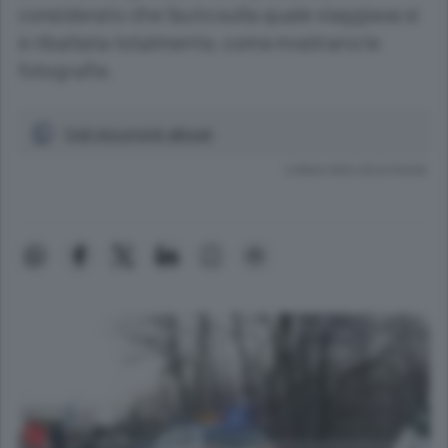
considerato che l’auto sulla quale viaggiava si
è ribaltata totalmente, come mostrano le
fotografie.
Vedi documenti allegati
Lettura meno di un minuto.