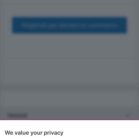
Registrati per lasciare un commento
Sezioni
Rubriche
We value your privacy