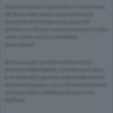
Sono intervenute l’automedica e l’ambulanza
del 118 in codice rosso, ma per fortuna la
situazione si è rivelata meno grave del
previsto e la 32enne è stata ricoverata in codice
verde, ovvero non è in condizioni
preoccupanti.
Non si sa quale sia stata esattamente la
dinamica dell’incidente, avvenuto poco dopo
le 14 di giovedì 2 gennaio sulla strada ss671 in
direzione Bergamo a circa 250 metri dal ponte
sul fiume Serio e all’altezza di una curva
insidiosa.