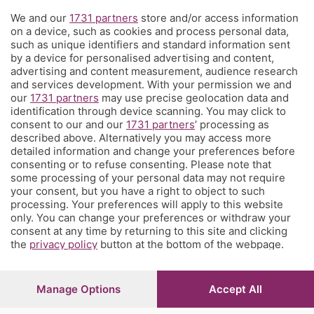
We and our
1731 partners
store and/or access information
Territorio
on a device, such as cookies and process personal data,
such as unique identifiers and standard information sent
by a device for personalised advertising and content,
Servizi
advertising and content measurement, audience research
and services development. With your permission we and
our
1731 partners
may use precise geolocation data and
Chi Siamo
identification through device scanning. You may click to
consent to our and our
1731 partners
’ processing as
described above. Alternatively you may access more
Community
detailed information and change your preferences before
consenting or to refuse consenting. Please note that
some processing of your personal data may not require
Network
your consent, but you have a right to object to such
processing. Your preferences will apply to this website
only. You can change your preferences or withdraw your
consent at any time by returning to this site and clicking
the
privacy policy
button at the bottom of the webpage.
© COPYRIGHT 2026 - S.E.S.A.A.B. S.p.a. con sede in Viale
Papa Giovanni XXIII, 118 24121 Bergamo - E' vietata la
Manage Options
Accept All
riproduzione anche parziale
Iscritta al Registro Imprese di Bergamo al n.243762 |