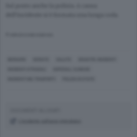
Sul posto anche la polizia. A causa
dell’incidente si è formata una lunga coda.
© RIPRODUZIONE RISERVATA
BERGAMO
SERIATE
SALUTE
DISASTRI, INCIDENTI
INCIDENTI STRADALI
OSPEDALI, CLINICHE
INCIDENTI NEI TRASPORTI
POLIZIA DI STATO
DOCUMENTI ALLEGATI
L’incidente sull’asse interubano