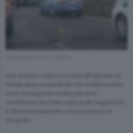
L'auto ribaltata sulla ss671 a Seriate
Una 32enne è stata ricoverata all’ospedale di
Seriate dopo un incidente che avrebbe potuto
avere conseguenze molto più serie,
considerato che l’auto sulla quale viaggiava si
è ribaltata totalmente, come mostrano le
fotografie.