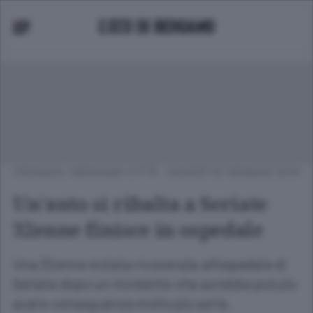
CRONACA
/
BERGAMO CITTÀ
GIOVEDÌ 02 GENNAIO 2014
Un’auto si ribalta a Seriate
32enne finisce in ospedale
Una 32enne è stata ricoverata all’ospedale di
Seriate dopo un incidente che avrebbe potuto
avere conseguenze molto più serie,