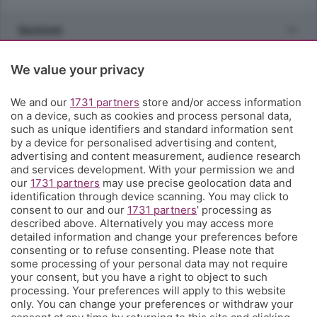
Sezioni
Rubriche
We value your privacy
We and our
1731 partners
store and/or access information
Territorio
on a device, such as cookies and process personal data,
such as unique identifiers and standard information sent
by a device for personalised advertising and content,
Servizi
advertising and content measurement, audience research
and services development. With your permission we and
our
1731 partners
may use precise geolocation data and
Chi Siamo
identification through device scanning. You may click to
consent to our and our
1731 partners
’ processing as
described above. Alternatively you may access more
Community
detailed information and change your preferences before
consenting or to refuse consenting. Please note that
some processing of your personal data may not require
Network
your consent, but you have a right to object to such
processing. Your preferences will apply to this website
only. You can change your preferences or withdraw your