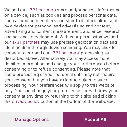
affidarti. Perché anche qui è servire la vita,
We and our
1731 partners
store and/or access information
servire perché le persone possano amare. E
on a device, such as cookies and process personal data,
such as unique identifiers and standard information sent
questo può avvenire soltanto se vedono una
by a device for personalised advertising and content,
testimonianza d’amore, se percepiscono la
advertising and content measurement, audience research
and services development. With your permission we and
gratuità dell’amore, una delle caratteristiche
our
1731 partners
may use precise geolocation data and
identification through device scanning. You may click to
dell’amore che poi matura nella vita di un
consent to our and our
1731 partners
’ processing as
prete. Un passaggio molto importante,
described above. Alternatively you may access more
detailed information and change your preferences before
delicato, personale, è avvenuto nel momento
consenting or to refuse consenting. Please note that
in cui mi sono soffermato su una costatazione
some processing of your personal data may not require
your consent, but you have a right to object to such
particolare, ed è la prima volta che la racconto.
processing. Your preferences will apply to this website
only. You can change your preferences or withdraw your
Io credevo di stare interpretando l’amore nella
consent at any time by returning to this site and clicking
forma dell’aiuto alle persone, invece mi sono
the
privacy policy
button at the bottom of the webpage.
reso conto che non era “semplicemente” così.
L’amore è un mettere in gioco la propria
Manage Options
Accept All
persona, comunque: è la relazione che conta, e