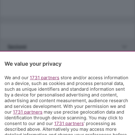
Sezioni
Rubriche
We value your privacy
We and our
1731 partners
store and/or access information
Territorio
on a device, such as cookies and process personal data,
such as unique identifiers and standard information sent
by a device for personalised advertising and content,
Servizi
advertising and content measurement, audience research
and services development. With your permission we and
our
1731 partners
may use precise geolocation data and
Chi Siamo
identification through device scanning. You may click to
consent to our and our
1731 partners
’ processing as
described above. Alternatively you may access more
Community
detailed information and change your preferences before