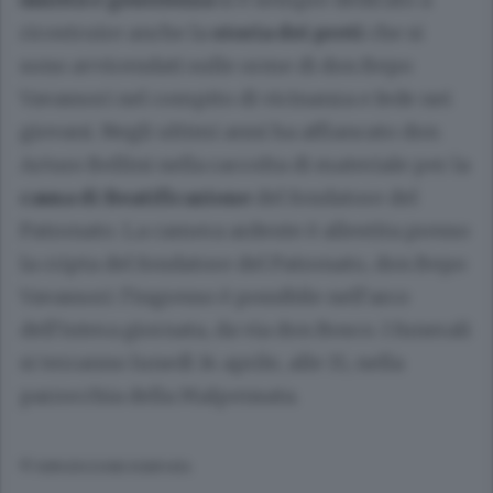
ricostruire anche la
storia dei preti
che si
sono avvicendati sulle orme di don Bepo
Vavassori nel compito di vicinanza e fede nei
giovani. Negli ultimi anni ha affiancato don
Arturo Bellini nella raccolta di materiale per la
causa di Beatificazione
del fondatore del
Patronato. La camera ardente è allestita presso
la cripta del fondatore del Patronato, don Bepo
Vavassori: l’ingresso è possibile nell’arco
dell’intera giornata, da via don Bosco. I funerali
si terranno lunedì 14 aprile, alle 15, nella
parrocchia della Malpensata.
© RIPRODUZIONE RISERVATA