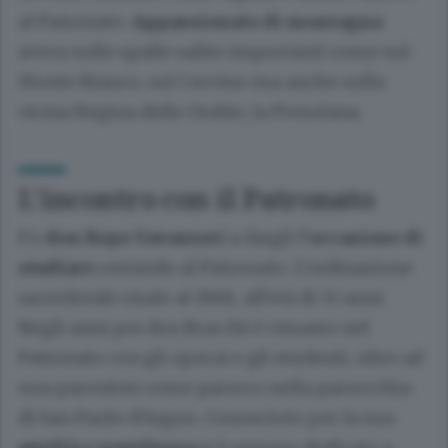
al Patronato.
Appassionato di montagna
aveva sulle spalle salite importanti come sul
Monte Bianco, sul Cervino ma anche sulla
vicina Regina delle Orobie, la Presolana.
L’incontro con il Patronato
Fu
don Bepo Vavassori
a dargli l’
occasione di
studiare
restando al Patronato. L’ordinazione
sacerdotale risale al 1968, all’età di 33 anni.
Negli anni poi don Bracchi è rimasto nel
Patronato con gli operai e gli studenti, oltre ad
una parentesi come parroco nella parrocchia
di San Paolo d’Argon. Conosciuto per la sua
umiltà e gentilezza
si è sempre dedicato a