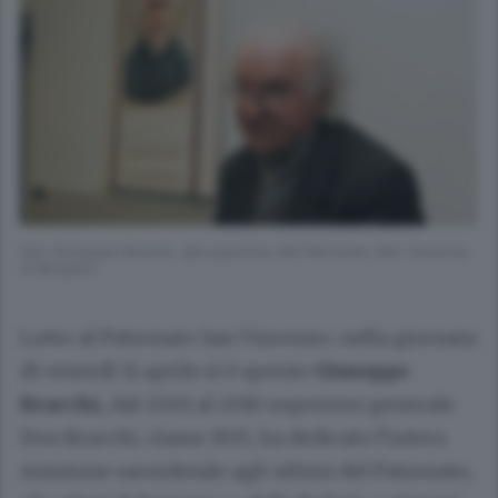
Don Giuseppe Bracchi, già superiore del Patronato San Vincenzo
di Bergamo
Lutto al Patronato San Vincenzo: nella giornata
di venerdì 11 aprile si è spento
Giuseppe
Bracchi,
dal 2001 al 2010 superiore generale.
Don Bracchi, classe 1935, ha dedicato l’intera
missione sacerdotale agli ultimi del Patronato,