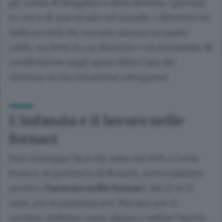
gli orfani di Bergamo e della Bolivia, i giovani
in cerca di una strada nel mondo, i dimenticati
dalla società che trovano ancora un pasto
caldo, un letto in cui dormire e un momento di
condivisione negli spazi della Casa del
Giovane in via Gavazzeni a Bergamo.
L’infanzia e il lavoro nelle
fornaci
Don Giuseppe Bracchi, nato nel 1935 a Corte
Franca, in provincia di Brescia, aveva iniziato
presto a
lavorare nelle fornaci
, dai 13 ai 21
anni, poi la partenza per Merano per il
servizio militare come alpino e infine l’arrivo