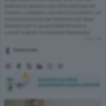
dedicata ai giovani e agli ultimi alla Casa del
Giovane. L’impegno, con don Arturo Bellini, nel
ricostruire la storia del fondatore don Bepo
Vavassori per la causa di Beatificazione.
Lunedì 14 aprile i funerali alla Malpensata.
Lettura 1 min.
Redazione Web
Accedi per ascoltare
gratuitamente questo articolo