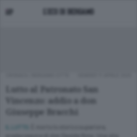
CRONACA
/
BERGAMO CITTÀ
VENERDÌ 11 APRILE 2025
Lutto al Patronato San
Vincenzo: addio a don
Giuseppe Bracchi
È morto lo storico superiore,
IL LUTTO.
predecessore di don Davide Rota. Una vita