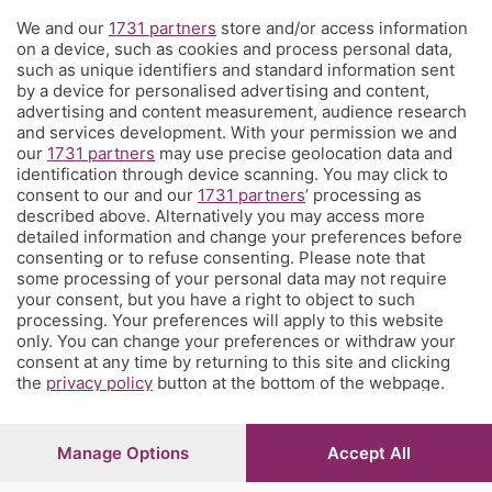
We and our
1731 partners
store and/or access information
Territorio
on a device, such as cookies and process personal data,
such as unique identifiers and standard information sent
by a device for personalised advertising and content,
Servizi
advertising and content measurement, audience research
and services development. With your permission we and
our
1731 partners
may use precise geolocation data and
Chi Siamo
identification through device scanning. You may click to
consent to our and our
1731 partners
’ processing as
described above. Alternatively you may access more
Community
detailed information and change your preferences before
consenting or to refuse consenting. Please note that
some processing of your personal data may not require
Network
your consent, but you have a right to object to such
processing. Your preferences will apply to this website
only. You can change your preferences or withdraw your
consent at any time by returning to this site and clicking
the
privacy policy
button at the bottom of the webpage.
© COPYRIGHT 2026 - S.E.S.A.A.B. S.p.a. con sede in Viale
Papa Giovanni XXIII, 118 24121 Bergamo - E' vietata la
Manage Options
Accept All
riproduzione anche parziale
Iscritta al Registro Imprese di Bergamo al n.243762 |