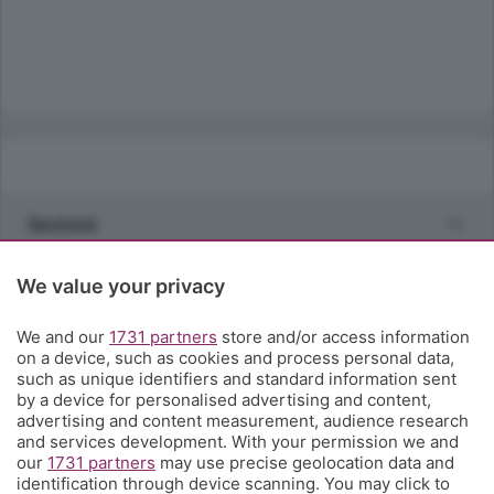
Sezioni
Rubriche
We value your privacy
We and our
1731 partners
store and/or access information
Territorio
on a device, such as cookies and process personal data,
such as unique identifiers and standard information sent
by a device for personalised advertising and content,
Servizi
advertising and content measurement, audience research
and services development. With your permission we and
our
1731 partners
may use precise geolocation data and
Chi Siamo
identification through device scanning. You may click to