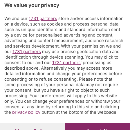
Rubriche
We value your privacy
We and our
1731 partners
store and/or access information
Territorio
on a device, such as cookies and process personal data,
such as unique identifiers and standard information sent
by a device for personalised advertising and content,
Servizi
advertising and content measurement, audience research
and services development. With your permission we and
our
1731 partners
may use precise geolocation data and
Chi Siamo
identification through device scanning. You may click to
consent to our and our
1731 partners
’ processing as
described above. Alternatively you may access more
Community
detailed information and change your preferences before
consenting or to refuse consenting. Please note that
some processing of your personal data may not require
Network
your consent, but you have a right to object to such
processing. Your preferences will apply to this website
only. You can change your preferences or withdraw your
consent at any time by returning to this site and clicking
the
privacy policy
button at the bottom of the webpage.
© COPYRIGHT 2026 - S.E.S.A.A.B. S.p.a. con sede in Viale
Papa Giovanni XXIII, 118 24121 Bergamo - E' vietata la