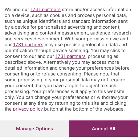
We and our
1731 partners
store and/or access information
Territorio
on a device, such as cookies and process personal data,
such as unique identifiers and standard information sent
by a device for personalised advertising and content,
Servizi
advertising and content measurement, audience research
and services development. With your permission we and
our
1731 partners
may use precise geolocation data and
Chi Siamo
identification through device scanning. You may click to
consent to our and our
1731 partners
’ processing as
described above. Alternatively you may access more
Community
detailed information and change your preferences before
consenting or to refuse consenting. Please note that
some processing of your personal data may not require
Network
your consent, but you have a right to object to such
processing. Your preferences will apply to this website
only. You can change your preferences or withdraw your
consent at any time by returning to this site and clicking
the
privacy policy
button at the bottom of the webpage.
© COPYRIGHT 2026 - S.E.S.A.A.B. S.p.a. con sede in Viale
Papa Giovanni XXIII, 118 24121 Bergamo - E' vietata la
Manage Options
Accept All
riproduzione anche parziale
Iscritta al Registro Imprese di Bergamo al n.243762 |