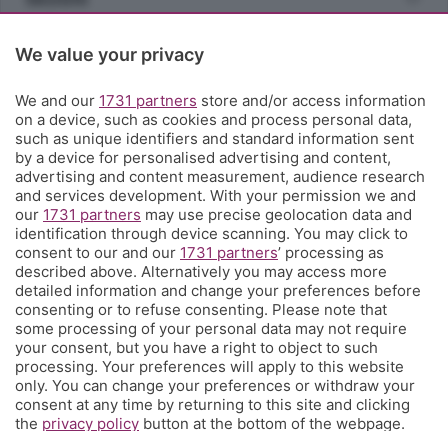
Rubriche
We value your privacy
We and our
1731 partners
store and/or access information
Territorio
on a device, such as cookies and process personal data,
such as unique identifiers and standard information sent
by a device for personalised advertising and content,
Servizi
advertising and content measurement, audience research
and services development. With your permission we and
our
1731 partners
may use precise geolocation data and
Chi Siamo
identification through device scanning. You may click to
consent to our and our
1731 partners
’ processing as
described above. Alternatively you may access more
Community
detailed information and change your preferences before
consenting or to refuse consenting. Please note that
some processing of your personal data may not require
Network
your consent, but you have a right to object to such
processing. Your preferences will apply to this website
only. You can change your preferences or withdraw your
consent at any time by returning to this site and clicking
the
privacy policy
button at the bottom of the webpage.