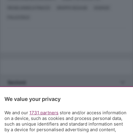
MICHELANGELO FINAZZI
GRUPPO SESAAB
SCIENZE
PALAZZOLO
Sezioni
Rubriche
We value your privacy
We and our
1731 partners
store and/or access information
Territorio
on a device, such as cookies and process personal data,
such as unique identifiers and standard information sent
by a device for personalised advertising and content,
Servizi