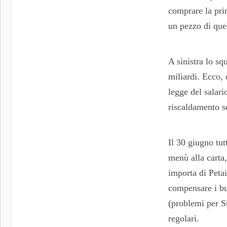
comprare la prim
un pezzo di que
A sinistra lo sq
miliardi. Ecco, 
legge del salari
riscaldamento s
Il 30 giugno tut
menù alla carta,
importa di Petai
compensare i buc
(problemi per St
regolari.