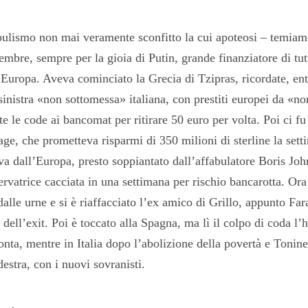
ulismo non mai veramente sconfitto la cui apoteosi – temiam
mbre, sempre per la gioia di Putin, grande finanziatore di tut
’Europa. Aveva cominciato la Grecia di Tzipras, ricordate, en
sinistra «non sottomessa» italiana, con prestiti europei da «no
te le code ai bancomat per ritirare 50 euro per volta. Poi ci fu
ge, che prometteva risparmi di 350 milioni di sterline la sett
iva dall’Europa, presto soppiantato dall’affabulatore Boris Jo
rvatrice cacciata in una settimana per rischio bancarotta. Ora
lle urne e si è riaffacciato l’ex amico di Grillo, appunto Far
 dell’exit. Poi è toccato alla Spagna, ma lì il colpo di coda l’h
monta, mentre in Italia dopo l’abolizione della povertà e Tonine
destra, con i nuovi sovranisti.