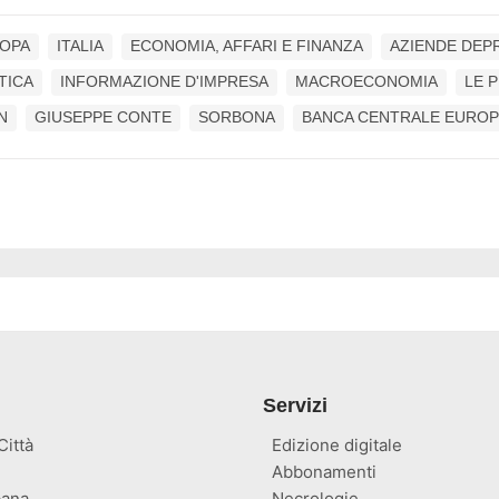
OPA
ITALIA
ECONOMIA, AFFARI E FINANZA
AZIENDE DEP
TICA
INFORMAZIONE D'IMPRESA
MACROECONOMIA
LE 
N
GIUSEPPE CONTE
SORBONA
BANCA CENTRALE EURO
Servizi
ittà
Edizione digitale
Abbonamenti
ana
Necrologie