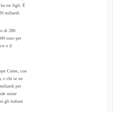
ha tre figli. È
0 miliardi.
to di 280
600 euro per
ce o il
eppe Conte, con
, e chi se ne
miliardi per
ende miste
i gli italiani