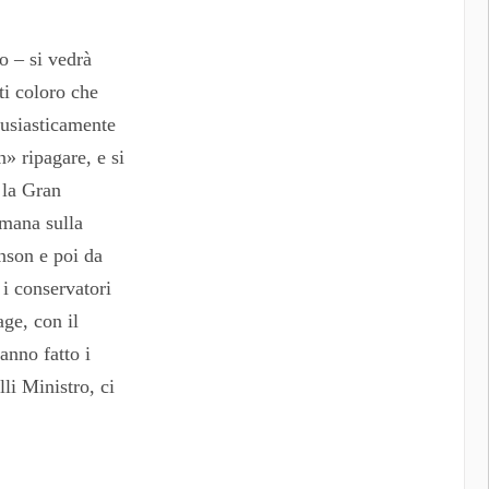
o – si vedrà
ti coloro che
tusiasticamente
n» ripagare, e si
 la Gran
imana sulla
hnson e poi da
 i conservatori
age, con il
anno fatto i
lli Ministro, ci