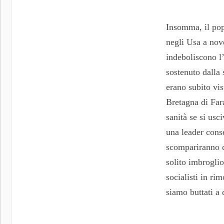
Insomma, il pop
negli Usa a nove
indeboliscono l
sostenuto dalla 
erano subito vis
Bretagna di Fara
sanità se si usc
una leader conse
scompariranno da
solito imbroglio
socialisti in ri
siamo buttati a 