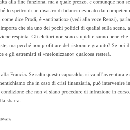
ealtà alla fine funziona, ma a quale prezzo, e comunque non s
hé lo spettro di un disastro di bilancio evocato dai competent
 come dice Prodi, è «antipatico» (vedi alla voce Renzi), parla 
mporta che sia uno dei pochi politici di qualità sulla scena, a
viene respinta. Gli elettori non sono stupidi e sanno bene che 
te, ma perché non profittare del ristorante gratuito? Se poi i
ce e gli estremisti si «melonizzano» qualcosa resterà.
alla Francia. Se salta questo caposaldo, si va all’avventura e
ntichiamo che in caso di crisi finanziaria, può intervenire in
condizione che non vi siano procedure di infrazione in corso.
lla sbarra.
ERVATA