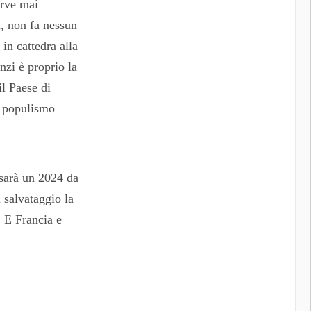
erve mai
i, non fa nessun
in cattedra alla
nzi è proprio la
il Paese di
l populismo
 sarà un 2024 da
 salvataggio la
 E Francia e