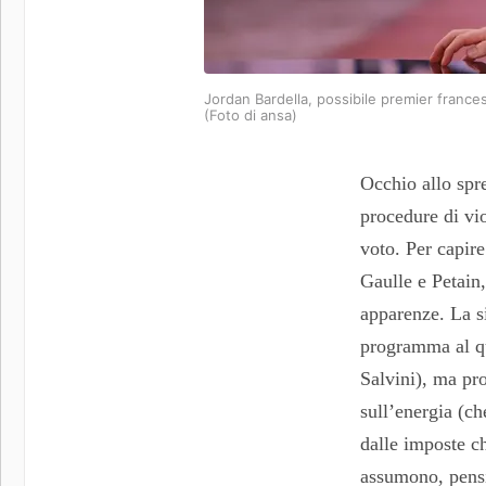
Jordan Bardella, possibile premier francese
(Foto di ansa)
Occhio allo spre
procedure di vi
voto. Per capire
Gaulle e Petain,
apparenze. La s
programma al qu
Salvini), ma pro
sull’energia (ch
dalle imposte ch
assumono, pensio