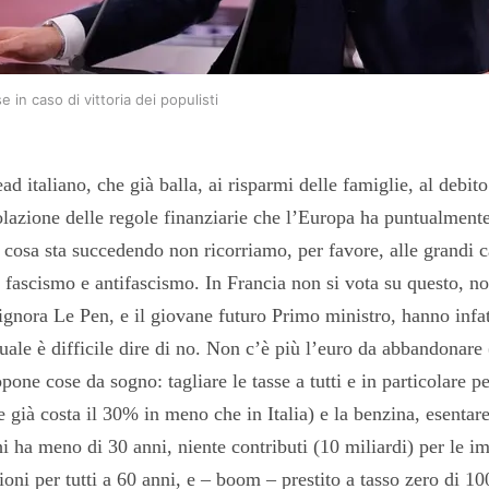
 in caso di vittoria dei populisti
ad italiano, che già balla, ai risparmi delle famiglie, al debito
olazione delle regole finanziarie che l’Europa ha puntualmente
 cosa sta succedendo non ricorriamo, per favore, alle grandi 
 fascismo e antifascismo. In Francia non si vota su questo, no
ignora Le Pen, e il giovane futuro Primo ministro, hanno infat
ale è difficile dire di no. Non c’è più l’euro da abbandonare
pone cose da sogno: tagliare le tasse a tutti e in particolare pe
e già costa il 30% in meno che in Italia) e la benzina, esentar
i ha meno di 30 anni, niente contributi (10 miliardi) per le i
ni per tutti a 60 anni, e – boom – prestito a tasso zero di 10