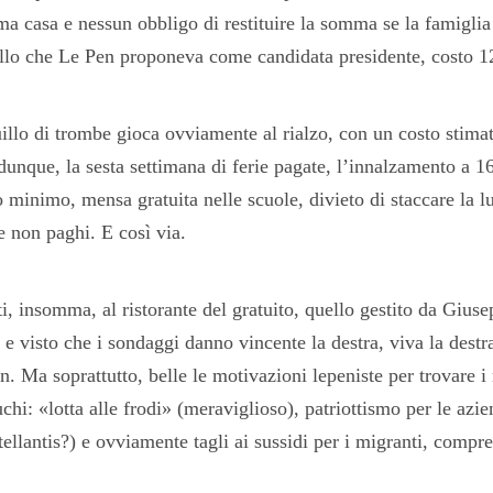
a casa e nessun obbligo di restituire la somma se la famiglia 
llo che Le Pen proponeva come candidata presidente, costo 12
uillo di trombe gioca ovviamente al rialzo, con un costo stima
dunque, la sesta settimana di ferie pagate, l’innalzamento a 1
o minimo, mensa gratuita nelle scuole, divieto di staccare la lu
e non paghi. E così via.
ti, insomma, al ristorante del gratuito, quello gestito da Gius
 e visto che i sondaggi danno vincente la destra, viva la destra
n. Ma soprattutto, belle le motivazioni lepeniste per trovare i 
hi: «lotta alle frodi» (meraviglioso), patriottismo per le azi
ellantis?) e ovviamente tagli ai sussidi per i migranti, compres