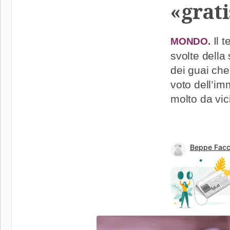
«grati
Il t
MONDO.
svolte della
dei guai che
voto dell’im
molto da vici
Beppe Facc