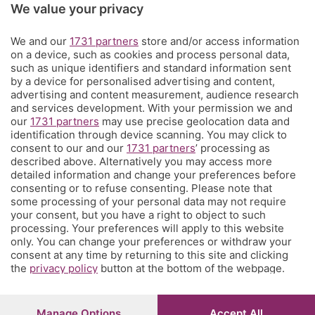
We value your privacy
Territorio
We and our
1731 partners
store and/or access information
on a device, such as cookies and process personal data,
Servizi
such as unique identifiers and standard information sent
by a device for personalised advertising and content,
advertising and content measurement, audience research
Chi Siamo
and services development. With your permission we and
our
1731 partners
may use precise geolocation data and
identification through device scanning. You may click to
Community
consent to our and our
1731 partners
’ processing as
described above. Alternatively you may access more
detailed information and change your preferences before
Network
consenting or to refuse consenting. Please note that
some processing of your personal data may not require
your consent, but you have a right to object to such
processing. Your preferences will apply to this website
only. You can change your preferences or withdraw your
consent at any time by returning to this site and clicking
the
privacy policy
button at the bottom of the webpage.
© COPYRIGHT 2026 - S.E.S.A.A.B. S.p.a. con sede in Viale
Papa Giovanni XXIII, 118 24121 Bergamo - E' vietata la
riproduzione anche parziale
Iscritta al Registro Imprese di Bergamo al n.243762 |
Manage Options
Accept All