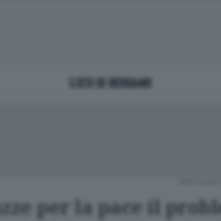
MERCOLEDÌ 
azze per la pace il prob