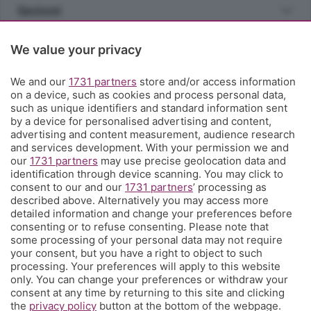
Sezioni
Rubriche
We value your privacy
We and our
1731 partners
store and/or access information
Territorio
on a device, such as cookies and process personal data,
such as unique identifiers and standard information sent
by a device for personalised advertising and content,
Servizi
advertising and content measurement, audience research
and services development. With your permission we and
our
1731 partners
may use precise geolocation data and
Chi Siamo
identification through device scanning. You may click to
consent to our and our
1731 partners
’ processing as
described above. Alternatively you may access more
Community
detailed information and change your preferences before
consenting or to refuse consenting. Please note that
some processing of your personal data may not require
Network
your consent, but you have a right to object to such
processing. Your preferences will apply to this website
only. You can change your preferences or withdraw your
consent at any time by returning to this site and clicking
the
privacy policy
button at the bottom of the webpage.