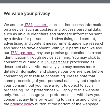
Rubriche
We value your privacy
Territorio
We and our
1731 partners
store and/or access information
on a device, such as cookies and process personal data,
Servizi
such as unique identifiers and standard information sent
by a device for personalised advertising and content,
advertising and content measurement, audience research
Chi Siamo
and services development. With your permission we and
our
1731 partners
may use precise geolocation data and
identification through device scanning. You may click to
Community
consent to our and our
1731 partners
’ processing as
described above. Alternatively you may access more
detailed information and change your preferences before
Network
consenting or to refuse consenting. Please note that
some processing of your personal data may not require
your consent, but you have a right to object to such
processing. Your preferences will apply to this website
only. You can change your preferences or withdraw your
consent at any time by returning to this site and clicking
the
privacy policy
button at the bottom of the webpage.
© COPYRIGHT 2026 - S.E.S.A.A.B. S.p.a. con sede in Viale