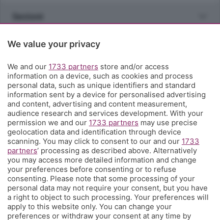
Sezioni
Rubriche
We value your privacy
We and our
1733 partners
store and/or access
Territorio
information on a device, such as cookies and process
personal data, such as unique identifiers and standard
information sent by a device for personalised advertising
Servizi
and content, advertising and content measurement,
audience research and services development. With your
permission we and our
1733 partners
may use precise
Chi Siamo
geolocation data and identification through device
scanning. You may click to consent to our and our
1733
partners
’ processing as described above. Alternatively
Community
you may access more detailed information and change
your preferences before consenting or to refuse
consenting. Please note that some processing of your
Network
personal data may not require your consent, but you have
a right to object to such processing. Your preferences will
apply to this website only. You can change your
preferences or withdraw your consent at any time by