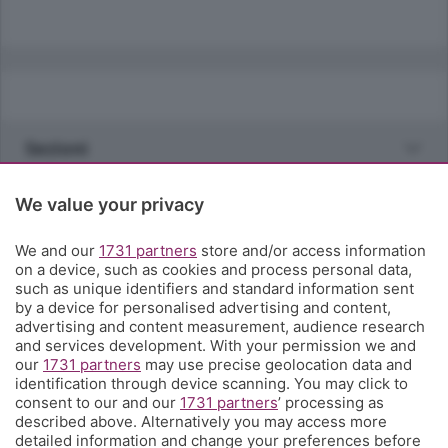
Sezioni
Rubriche
We value your privacy
We and our
1731 partners
store and/or access information
Territorio
on a device, such as cookies and process personal data,
such as unique identifiers and standard information sent
by a device for personalised advertising and content,
Servizi
advertising and content measurement, audience research
and services development. With your permission we and
our
1731 partners
may use precise geolocation data and
Chi Siamo
identification through device scanning. You may click to
consent to our and our
1731 partners
’ processing as
described above. Alternatively you may access more
Community
detailed information and change your preferences before