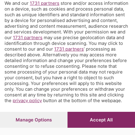
We and our
1731 partners
store and/or access information
Territorio
on a device, such as cookies and process personal data,
such as unique identifiers and standard information sent
by a device for personalised advertising and content,
Servizi
advertising and content measurement, audience research
and services development. With your permission we and
our
1731 partners
may use precise geolocation data and
Chi Siamo
identification through device scanning. You may click to
consent to our and our
1731 partners
’ processing as
described above. Alternatively you may access more
Community
detailed information and change your preferences before
consenting or to refuse consenting. Please note that
some processing of your personal data may not require
Network
your consent, but you have a right to object to such
processing. Your preferences will apply to this website
only. You can change your preferences or withdraw your
consent at any time by returning to this site and clicking
the
privacy policy
button at the bottom of the webpage.
© COPYRIGHT 2026 - S.E.S.A.A.B. S.p.a. con sede in Viale
Papa Giovanni XXIII, 118 24121 Bergamo - E' vietata la
Manage Options
Accept All
riproduzione anche parziale
Iscritta al Registro Imprese di Bergamo al n.243762 |
Capitale sociale Euro 10.000.000 i.v.