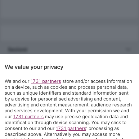
Sezioni
Rubriche
We value your privacy
We and our
1731 partners
store and/or access information
Territorio
on a device, such as cookies and process personal data,
such as unique identifiers and standard information sent
by a device for personalised advertising and content,
Servizi
advertising and content measurement, audience research
and services development. With your permission we and
our
1731 partners
may use precise geolocation data and
Chi Siamo
identification through device scanning. You may click to
consent to our and our
1731 partners
’ processing as
described above. Alternatively you may access more
Community