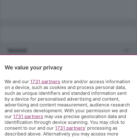
Sezioni
Rubriche
We value your privacy
We and our
1731 partners
store and/or access information
Territorio
on a device, such as cookies and process personal data,
such as unique identifiers and standard information sent
by a device for personalised advertising and content,
Servizi
advertising and content measurement, audience research
and services development. With your permission we and
our
1731 partners
may use precise geolocation data and
Chi Siamo
identification through device scanning. You may click to
consent to our and our
1731 partners
’ processing as
described above. Alternatively you may access more
Community