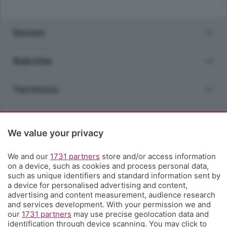
Sezioni
Rubriche
Territorio
Servizi
We value your privacy
Chi Siamo
We and our
1731 partners
store and/or access information
on a device, such as cookies and process personal data,
Community
such as unique identifiers and standard information sent by
a device for personalised advertising and content,
advertising and content measurement, audience research
Network
and services development. With your permission we and
our
1731 partners
may use precise geolocation data and
identification through device scanning. You may click to