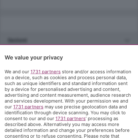
Sezioni
Rubriche
We value your privacy
We and our
1731 partners
store and/or access information
Territorio
on a device, such as cookies and process personal data,
such as unique identifiers and standard information sent
by a device for personalised advertising and content,
Servizi
advertising and content measurement, audience research
and services development. With your permission we and
our
1731 partners
may use precise geolocation data and
Chi Siamo
identification through device scanning. You may click to
consent to our and our
1731 partners
’ processing as
described above. Alternatively you may access more
Community
detailed information and change your preferences before
consenting or to refuse consenting. Please note that