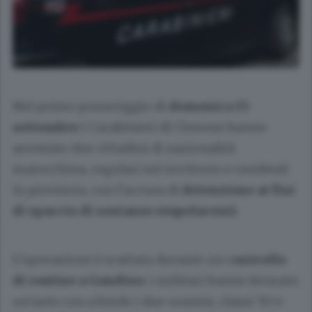
Nel primo pomeriggio di
domenica 15
settembre
i Carabinieri di Clusone hanno
arrestato due cittadini di nazionalità
marocchina, regolari sul territorio e residenti
in provincia, con l’accusa di
detenzione ai fini
di spaccio di sostanze stupefacenti
.
L’operazione è scattata durante un c
ontrollo
di routine a Gandino
: i militari hanno fermato
un’auto con a bordo i due uomini, classi ’83 e