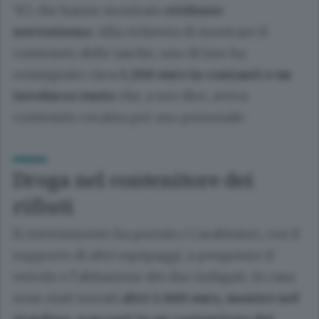
’87, che hanno mostrato
evidente
nervosismo
. Alla richiesta di mostrare il
contenuto delle tasche, uno di loro ha
consegnato circa
1.200 euro in contanti e un
involucro vuoto
che, a suo dire, aveva
contenuto cocaina per uso personale.
Droga nel contenitore dei
rifiuti
Il rinvenimento ha portato i Carabinieri, con il
supporto di altri equipaggi, a perquisire il
veicolo e l’abitazione dei due indagati. In casa
sono stati trovati
altri 1.600 euro, mentre nel