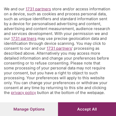
We and our
1731 partners
store and/or access information
Territorio
on a device, such as cookies and process personal data,
such as unique identifiers and standard information sent
by a device for personalised advertising and content,
Servizi
advertising and content measurement, audience research
and services development. With your permission we and
our
1731 partners
may use precise geolocation data and
Chi Siamo
identification through device scanning. You may click to
consent to our and our
1731 partners
’ processing as
described above. Alternatively you may access more
Community
detailed information and change your preferences before
consenting or to refuse consenting. Please note that
some processing of your personal data may not require
Network
your consent, but you have a right to object to such
processing. Your preferences will apply to this website
only. You can change your preferences or withdraw your
consent at any time by returning to this site and clicking
the
privacy policy
button at the bottom of the webpage.
© COPYRIGHT 2026 - S.E.S.A.A.B. S.p.a. con sede in Viale
Papa Giovanni XXIII, 118 24121 Bergamo - E' vietata la
Manage Options
Accept All
riproduzione anche parziale
Iscritta al Registro Imprese di Bergamo al n.243762 |