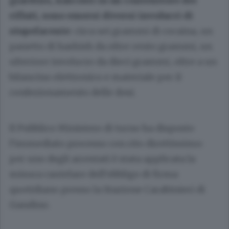
giardino, nascosti in un contenitore dei
rifiuti, sono emersi diversi involucri di
stupefacente
: circa sei grammi di cocaina, un
panetto di hashish da oltre cento grammi, un
ulteriore involucro da dieci grammi, oltre a un
bilancino elettronico e materiale per il
confezionamento delle dosi.
Il Pubblico Ministero di turno ha disposto
l’immediato processo con rito direttissimo:
per uno degli arrestati è stata applicata la
misura cautelare dell’obbligo di firma
quotidiano presso la Stazione Carabinieri di
Gandino.