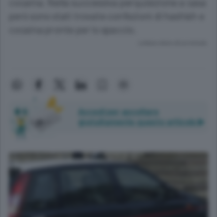
cocaina. Nella successiva perquisizione a casa
però sono stati trovate confezioni di hashish e
cocaina pronte per lo spaccio.
Lettura meno di un minuto.
Accedi per ascoltare
gratuitamente questo articolo