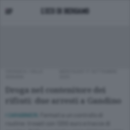
CRONACA
/
VALLE
MERCOLEDÌ 17 SETTEMBRE
SERIANA
2025
Droga nel contenitore dei
rifiuti: due arresti a Gandino
Fermati a un controllo di
I CARABINIERI.
routine: trovati con 1200 euro e tracce di