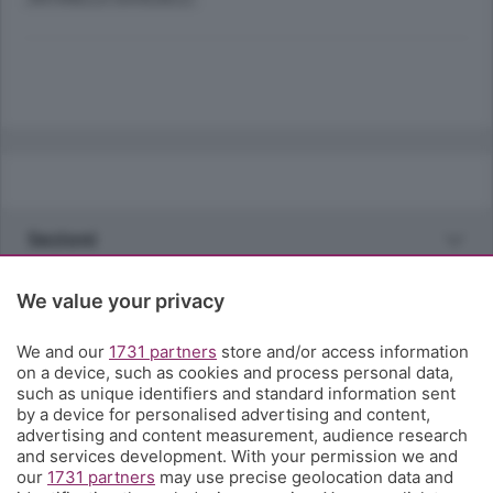
Sezioni
Rubriche
We value your privacy
We and our
1731 partners
store and/or access information
Territorio
on a device, such as cookies and process personal data,
such as unique identifiers and standard information sent
by a device for personalised advertising and content,
Servizi
advertising and content measurement, audience research
and services development. With your permission we and
our
1731 partners
may use precise geolocation data and
Chi Siamo